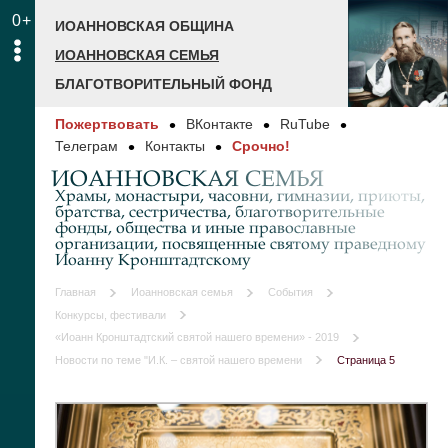
0+
ИОАННОВСКАЯ ОБЩИНА
ИОАННОВСКАЯ СЕМЬЯ
БЛАГОТВОРИТЕЛЬНЫЙ ФОНД
Пожертвовать
ВКонтакте
RuTube
Телеграм
Контакты
Срочно!
ИОАННОВСКАЯ СЕМЬЯ
Храмы, монастыри, часовни, гимназии, приюты,
братства, сестричества, благотворительные
фонды, общества и иные православные
организации, посвященные святому праведному
Иоанну Кронштадтскому
Главная
Иоанновская семья
События
Конкурсы, фестивали
«Иоанн Кронштадтский святой нашего времени» - 2019
Новости по теме "И.К. – святой нашего времени
Страница 5