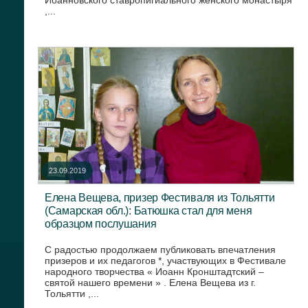
Иоанновского ставропигиального женского монастыря
,...
23.09.2019
Елена Вещева, призер Фестиваля из Тольятти
(Самарская обл.): Батюшка стал для меня
образцом послушания
С радостью продолжаем публиковать впечатления
призеров и их педагогов *, участвующих в Фестивале
народного творчества « Иоанн Кронштадтский –
святой нашего времени » . Елена Вещева из г.
Тольятти ,...