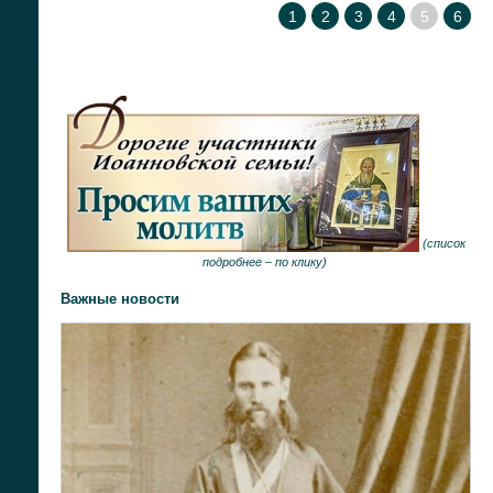
1
2
3
4
5
6
(
список
подробнее –
по клику
)
Важные новости