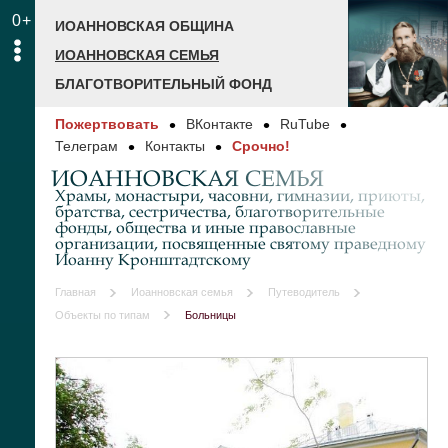
0+
ИОАННОВСКАЯ ОБЩИНА
ИОАННОВСКАЯ СЕМЬЯ
БЛАГОТВОРИТЕЛЬНЫЙ ФОНД
Пожертвовать
ВКонтакте
RuTube
Телеграм
Контакты
Срочно!
ИОАННОВСКАЯ СЕМЬЯ
Храмы, монастыри, часовни, гимназии, приюты,
братства, сестричества, благотворительные
фонды, общества и иные православные
организации, посвященные святому праведному
Иоанну Кронштадтскому
Главная
Иоанновская семья
Путеводитель
Объекты по типам
Больницы