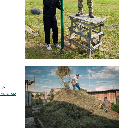
ощь
енскому