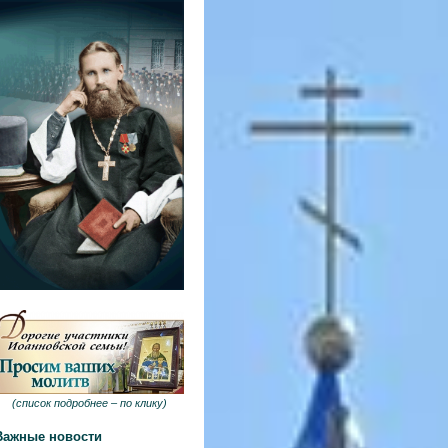
(
список подробнее –
по клику
)
Важные новости