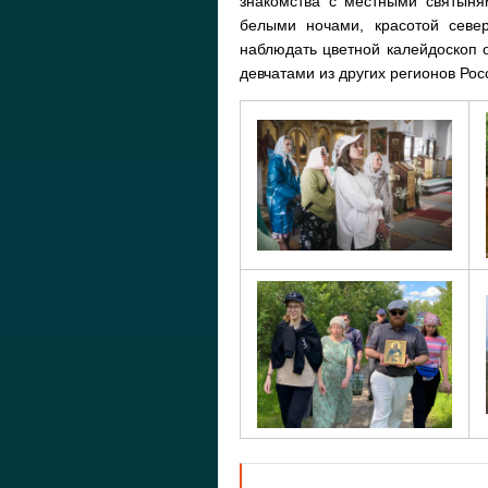
знакомства с местными святын
белыми ночами, красотой севе
наблюдать цветной калейдоскоп 
девчатами из других регионов Рос