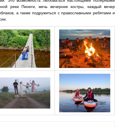
ями. Это возможность любоваться настоящими полярными
рной реки Пинеги, жечь вечерние костры, каждый вечер
облаков, а также подружиться с православными ребятами и
сии.