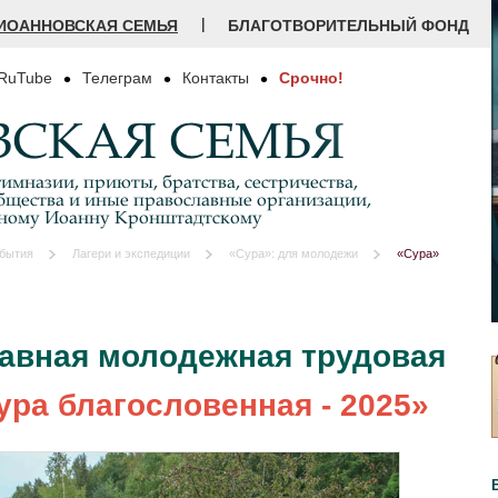
|
ИОАННОВСКАЯ СЕМЬЯ
БЛАГОТВОРИТЕЛЬНЫЙ ФОНД
RuTube
Телеграм
Контакты
Срочно!
СКАЯ СЕМЬЯ
имназии, приюты, братства, сестричества,
бщества и иные православные организации,
дному Иоанну Кронштадтскому
бытия
Лагери и экспедиции
«Сура»: для молодежи
«Сура»
авная молодежная трудовая
ура благословенная - 2025
»