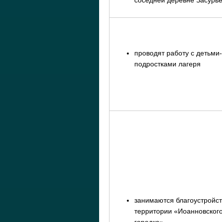
проводят работу с детьми-
подростками лагеря
занимаются благоустройс
территории «Иоанновског
городка»