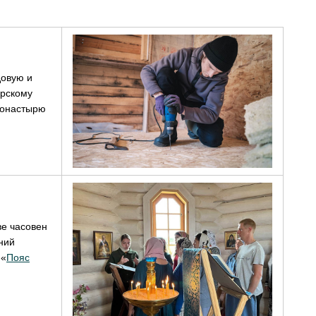
довую и
рскому
монастырю
ве часовен
ний
 «
Пояс