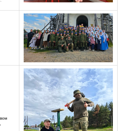
твом
о