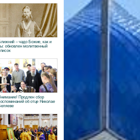
Ближний – чадо Божие, как и
ты: обновлен молитвенный
список
Внимание! Продлен сбор
воспоминаний об отце Николае
Беляеве