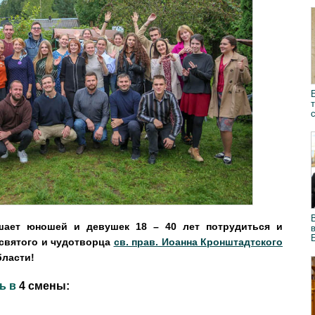
шает юношей и девушек 18 – 40 лет потрудиться и
 святого и чудотворца
св. прав. Иоанна Кронштадтского
бласти!
ь в
4 смены
: