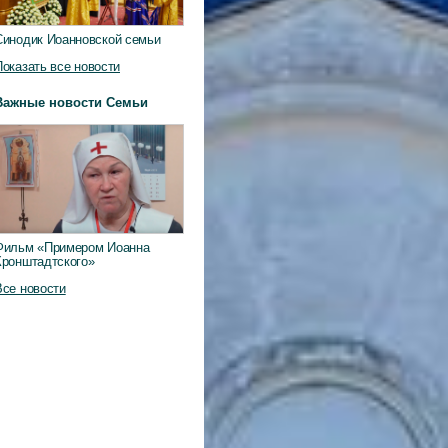
Синодик Иоанновской семьи
Показать все новости
Важные новости Семьи
Фильм «Примером Иоанна
Кронштадтского»
Все новости