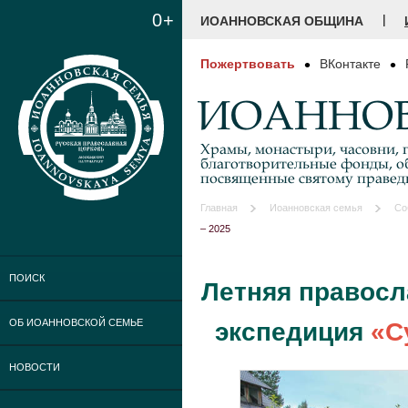
0+
|
ИОАННОВСКАЯ ОБЩИНА
Пожертвовать
ВКонтакте
ИОАННОВ
Храмы, монастыри, часовни, г
благотворительные фонды, о
посвященные святому праве
Главная
Иоанновская семья
Со
– 2025
ПОИСК
Летняя правосл
ОБ ИОАННОВСКОЙ СЕМЬЕ
экспедиция
«С
НОВОСТИ