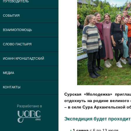
ПУТЕВОДИТЕЛЬ
СОБЫТИЯ
ВЗАИМОПОМОЩЬ
СЛОВО ПАСТЫРЯ
ИОАНН КРОНШТАДТСКИЙ
МЕДИА
КОНТАКТЫ
Сурская «Молодежка» п
ригла
отдохнуть
на родине великого
Разработано в
– в селе Сура Архангельской о
Экспедиция будет проходит
•
1 смена
с 6 по 13 июля