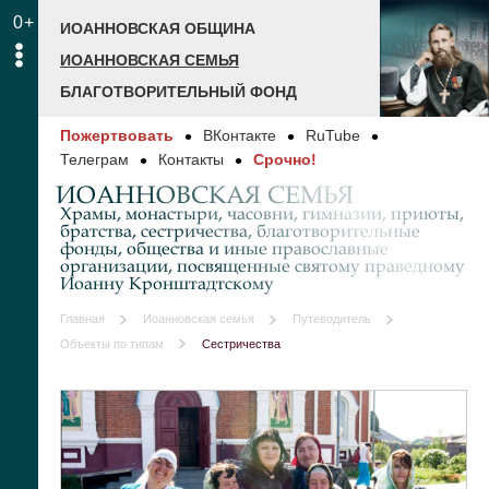
0+
ИОАННОВСКАЯ ОБЩИНА
ИОАННОВСКАЯ СЕМЬЯ
БЛАГОТВОРИТЕЛЬНЫЙ ФОНД
Пожертвовать
ВКонтакте
RuTube
Телеграм
Контакты
Срочно!
ИОАННОВСКАЯ СЕМЬЯ
Храмы, монастыри, часовни, гимназии, приюты,
братства, сестричества, благотворительные
фонды, общества и иные православные
организации, посвященные святому праведному
Иоанну Кронштадтскому
Главная
Иоанновская семья
Путеводитель
Объекты по типам
Сестричества