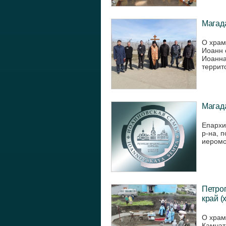
Магада
О храм
Иоанн 
Иоанна
террит
Магада
Епархи
р-на, п
иеромо
Петроп
край (
О храм
Камчат