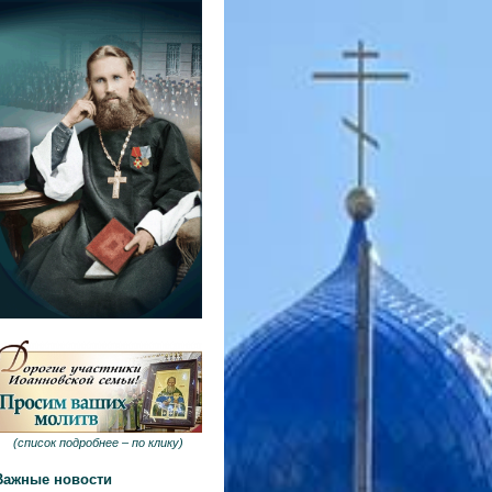
(
список подробнее –
по клику
)
Важные новости