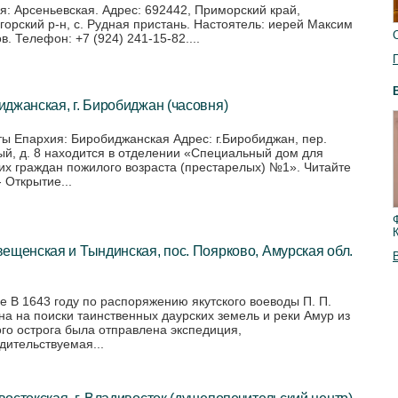
я: Арсеньевская. Адрес: 692442, Приморский край,
горский р-н, с. Рудная пристань. Настоятель: иерей Максим
. Телефон: +7 (924) 241-15-82....
джанская, г. Биробиджан (часовня)
ты Епархия: Биробиджанская Адрес: г.Биробиджан, пер.
й, д. 8 находится в отделении «Специальный дом для
их граждан пожилого возраста (престарелых) №1». Читайте
- Открытие...
ещенская и Тындинская, пос. Поярково, Амурская обл.
е В 1643 году по распоряжению якутского воеводы П. П.
на на поиски таинственных даурских земель и реки Амур из
ого острога была отправлена экспедиция,
дительствуемая...
остокская, г. Владивосток (душепопечительский центр)