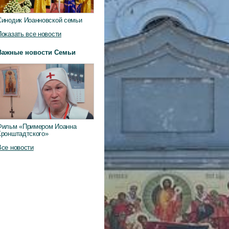
Синодик Иоанновской семьи
Показать все новости
Важные новости Семьи
Фильм «Примером Иоанна
Кронштадтского»
Все новости