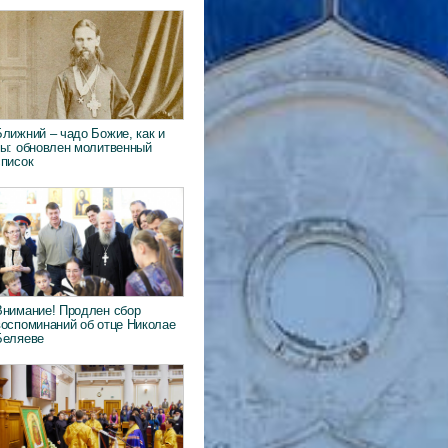
Ближний – чадо Божие, как и
ты: обновлен молитвенный
список
Внимание! Продлен сбор
воспоминаний об отце Николае
Беляеве