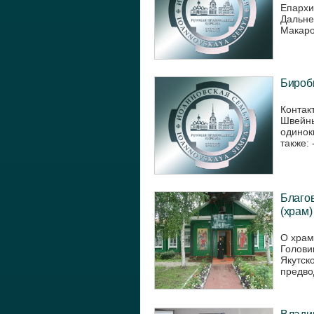
Епархи
Дальне
Макаров
Бироби
Контак
Швейны
одинок
также: 
Благов
(храм)
О храм
Голови
Якутск
предво
Владив