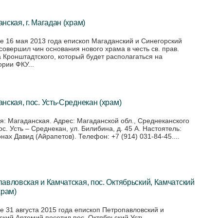
нская, г. Магадан (храм)
е 16 мая 2013 года епископ Магаданский и Синегорский
совершил чин основания нового храма в честь св. прав.
 Кронштадтского, который будет располагаться на
ории ФКУ...
нская, пос. Усть-Среднекан (храм)
я: Магаданская. Адрес: Магаданской обл., Среднеканского
ос. Усть – Среднекан, ул. Билибина, д. 45 А. Настоятель:
нах Давид (Айрапетов). Телефон: +7 (914) 031-84-45....
авловская и Камчатская, пос. Октябрьский, Камчатский
храм)
е 31 августа 2015 года епископ Петропавловский и
ский Артемий посетил пос. Октябрьский Усть-