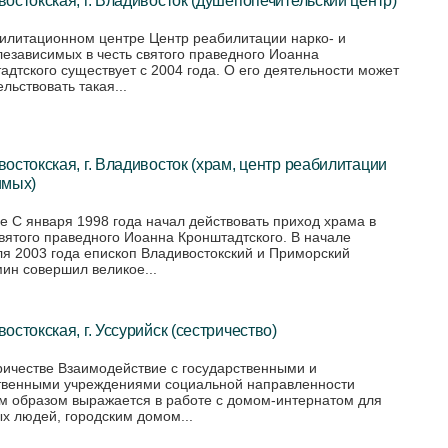
илитационном центре Центр реабилитации нарко- и
лезависимых в честь святого праведного Иоанна
адтского существует с 2004 года. О его деятельности может
льствовать такая...
остокская, г. Владивосток (храм, центр реабилитации
имых)
е С января 1998 года начал действовать приход храма в
святого праведного Иоанна Кронштадтского. В начале
я 2003 года епископ Владивостокский и Приморский
ин совершил великое...
остокская, г. Уссурийск (сестричество)
ричестве Взаимодействие с государственными и
венными учреждениями социальной направленности
м образом выражается в работе с домом-интернатом для
х людей, городским домом...