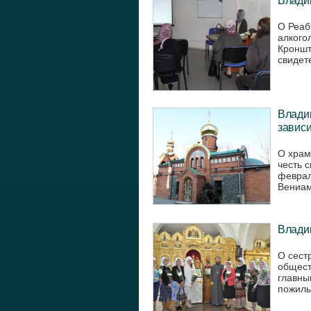
О Реаб
алкого
Кроншт
свидете
Владив
завис
О храм
честь 
феврал
Вениам
Владив
О сест
общест
главны
пожилы