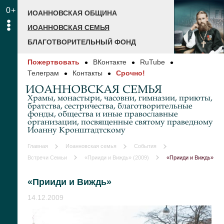
0+
ИОАННОВСКАЯ ОБЩИНА
ИОАННОВСКАЯ СЕМЬЯ
БЛАГОТВОРИТЕЛЬНЫЙ ФОНД
Пожертвовать
ВКонтакте
RuTube
Телеграм
Контакты
Срочно!
ИОАННОВСКАЯ СЕМЬЯ
Храмы, монастыри, часовни, гимназии, приюты,
братства, сестричества, благотворительные
фонды, общества и иные православные
организации, посвященные святому праведному
Иоанну Кронштадтскому
Главная
Иоанновская семья
События
Встречи Семьи
«Прииди и Виждь» (2009)
«Прииди и Виждь»
«Прииди и Виждь»
14.12.2009