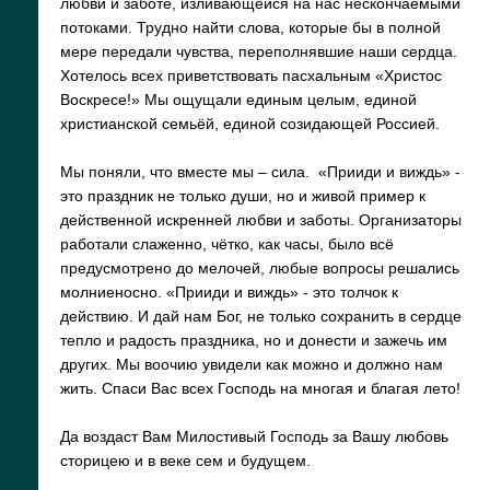
любви и заботе, изливающейся на нас нескончаемыми
потоками. Трудно найти слова, которые бы в полной
мере передали чувства, переполнявшие наши сердца.
Хотелось всех приветствовать пасхальным «Христос
Воскресе!» Мы ощущали единым целым, единой
христианской семьёй, единой созидающей Россией.
Мы поняли, что вместе мы – сила. «Прииди и виждь» -
это праздник не только души, но и живой пример к
действенной искренней любви и заботы. Организаторы
работали слаженно, чётко, как часы, было всё
предусмотрено до мелочей, любые вопросы решались
молниеносно. «Прииди и виждь» - это толчок к
действию. И дай нам Бог, не только сохранить в сердце
тепло и радость праздника, но и донести и зажечь им
других. Мы воочию увидели как можно и должно нам
жить. Спаси Вас всех Господь на многая и благая лето!
Да воздаст Вам Милостивый Господь за Вашу любовь
сторицею и в веке сем и будущем.