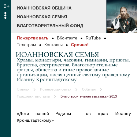
0+
ИОАННОВСКАЯ ОБЩИНА
ИОАННОВСКАЯ СЕМЬЯ
БЛАГОТВОРИТЕЛЬНЫЙ ФОНД
Пожертвовать
ВКонтакте
RuTube
Телеграм
Контакты
Срочно!
ИОАННОВСКАЯ СЕМЬЯ
Храмы, монастыри, часовни, гимназии, приюты,
братства, сестричества, благотворительные
фонды, общества и иные православные
организации, посвященные святому праведному
Иоанну Кронштадтскому
Главная
Иоанновская семья
События
Праздники, выставки
Благотворительная выставка - 2013
«Дети нашей Родины – св. прав. Иоанну
Кронштадтскому»