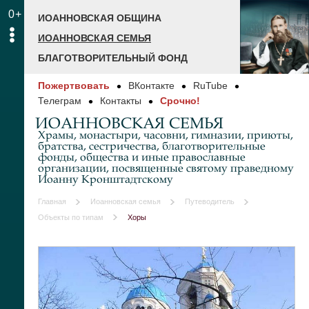
0+
ИОАННОВСКАЯ ОБЩИНА
ИОАННОВСКАЯ СЕМЬЯ
БЛАГОТВОРИТЕЛЬНЫЙ ФОНД
Пожертвовать
ВКонтакте
RuTube
Телеграм
Контакты
Срочно!
ИОАННОВСКАЯ СЕМЬЯ
Храмы, монастыри, часовни, гимназии, приюты,
братства, сестричества, благотворительные
фонды, общества и иные православные
организации, посвященные святому праведному
Иоанну Кронштадтскому
Главная
Иоанновская семья
Путеводитель
Объекты по типам
Хоры