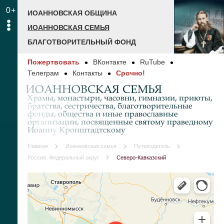
0+
ИОАННОВСКАЯ ОБЩИНА
ИОАННОВСКАЯ СЕМЬЯ
БЛАГОТВОРИТЕЛЬНЫЙ ФОНД
Пожертвовать
ВКонтакте
RuTube
Телеграм
Контакты
Срочно!
ИОАННОВСКАЯ СЕМЬЯ
Храмы, монастыри, часовни, гимназии, приюты,
братства, сестричества, благотворительные
фонды, общества и иные православные
организации, посвященные святому праведному
Иоанну Кронштадтскому
Главная
Иоанновская семья
Путеводитель
Россия. Федеральный округ
Северо-Кавказский