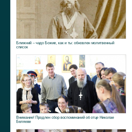
Ближний – чадо Божие, как и ты: обновлен молитвенный
список
Внимание! Продлен сбор воспоминаний об отце Николае
Беляеве