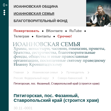
0+
ИОАННОВСКАЯ ОБЩИНА
ИОАННОВСКАЯ СЕМЬЯ
БЛАГОТВОРИТЕЛЬНЫЙ ФОНД
Пожертвовать
ВКонтакте
RuTube
Телеграм
Контакты
Срочно!
ИОАННОВСКАЯ СЕМЬЯ
Храмы, монастыри, часовни, гимназии, приюты,
братства, сестричества, благотворительные
фонды, общества и иные православные
организации, посвященные святому праведному
Иоанну Кронштадтскому
Главная
Иоанновская семья
Путеводитель
Россия. Федеральный округ
Северо-Кавказский
Пятигорская, пос. Фазанный, Ставропольский край (строится храм)
Пятигорская, пос. Фазанный,
Ставропольский край (строится храм)
30.11.-0001