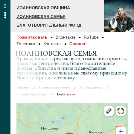
0+
ИОАННОВСКАЯ ОБЩИНА
ИОАННОВСКАЯ СЕМЬЯ
БЛАГОТВОРИТЕЛЬНЫЙ ФОНД
Пожертвовать
ВКонтакте
RuTube
Телеграм
Контакты
Срочно!
ИОАННОВСКАЯ СЕМЬЯ
Храмы, монастыри, часовни, гимназии, приюты,
братства, сестричества, благотворительные
фонды, общества и иные православные
организации, посвященные святому праведному
Иоанну Кронштадтскому
Главная
Иоанновская семья
Путеводитель
Ближнее зарубежье
Белоруссия