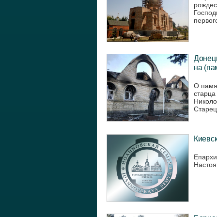
рождес
Господ
первого
Донецк
на (па
О памя
старца
Николо
Старец
Киевск
Епархия
Настоя