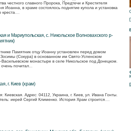
тва честного славного Пророка, Предтечи и Крестителя
ня Иоанна, в храме состоялось поднятие купола и установка
 креста....
ая и Мариупольская, с. Никольское Волновахского р-
мятник)
тнике Памятник отцу Иоанну установлен перед домом
 Зосимы (Сокура) в основанном им Свято-Успенском
-Васильевском монастыре в селе Никольское под Донецком.
 очень почитал...
ая, г. Киев (храм)
: Киевская. Адрес: 04112, Украина, г. Киев, ул. Ивана Гонты.
тель: иерей Сергий Клименко. История Храм строится....