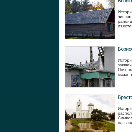
Борисо
Истори
числен
района
из кото
Борисо
Истори
заключ
Почепк
может п
Брестс
Истори
распол
Символ
названа