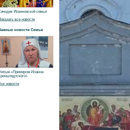
Синодик Иоанновской семьи
Показать все новости
Важные новости Семьи
Фильм «Примером Иоанна
Кронштадтского»
Все новости