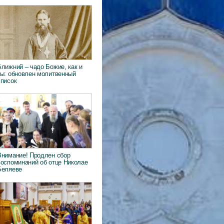
Ближний – чадо Божие, как и
ты: обновлен молитвенный
список
Внимание! Продлен сбор
воспоминаний об отце Николае
Беляеве