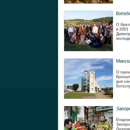
Витебс
О брат
в 2001
Димитр
молоде
Минска
О прих
Кроншт
дня на
богосл
Запоро
Епархи
Запоро
Лазорко