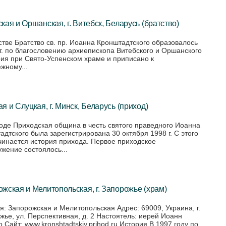
кая и Оршанская, г. Витебск, Беларусь (братство)
стве Братство св. пр. Иоанна Кронштадтского образовалось
 г. по благословению архиепископа Витебского и Оршанского
ия при Свято-Успенском храме и приписано к
жному...
я и Слуцкая, г. Минск, Беларусь (приход)
оде Приходская община в честь святого праведного Иоанна
адтского была зарегистрирована 30 октября 1998 г. С этого
чинается история прихода. Первое приходское
ужение состоялось...
жская и Мелитопольская, г. Запорожье (храм)
я: Запорожская и Мелитопольская Адрес: 69009, Украина, г.
жье, ул. Перспективная, д. 2 Настоятель: иерей Иоанн
 Сайт: www.kronshtadtskiy.prihod.ru История В 1997 году по