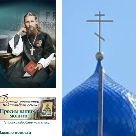
(
список подробнее –
по клику
)
Важные новости