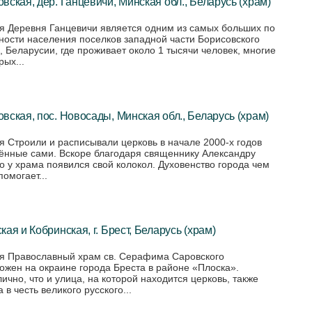
вская, дер. Ганцевичи, Минская обл., Беларусь (храм)
я Деревня Ганцевичи является одним из самых больших по
ности населения поселков западной части Борисовского
, Беларусии, где проживает около 1 тысячи человек, многие
рых...
вская, пос. Новосады, Минская обл., Беларусь (храм)
я Строили и расписывали церковь в начале 2000-х годов
ённые сами. Вскоре благодаря священнику Александру
о у храма появился свой колокол. Духовенство города чем
омогает...
кая и Кобринская, г. Брест, Беларусь (храм)
я Православный храм св. Серафима Саровского
ожен на окраине города Бреста в районе «Плоска».
ично, что и улица, на которой находится церковь, также
 в честь великого русского...