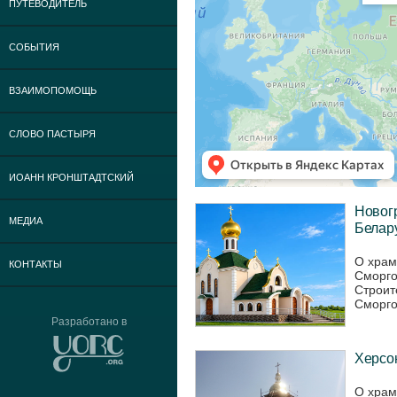
ПУТЕВОДИТЕЛЬ
СОБЫТИЯ
ВЗАИМОПОМОЩЬ
СЛОВО ПАСТЫРЯ
ИОАНН КРОНШТАДТСКИЙ
Новогр
МЕДИА
Белару
О храм
КОНТАКТЫ
Сморго
Строит
Сморго
Разработано в
Херсон
О храм