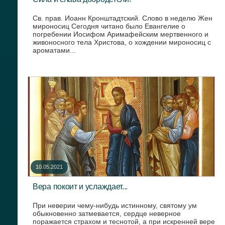
Св. прав. Иоанн Кронштадтский. Слово в неделю Жен
мироносиц Сегодня читано было Евангелие о
погребении Иосифом Аримафейским мертвенного и
живоносного тела Христова, о хождении мироносиц с
ароматами...
10.05.2021
Вера покоит и услаждает...
При неверии чему-нибудь истинному, святому ум
обыкновенно затмевается, сердце неверное
поражается страхом и теснотой, а при искренней вере