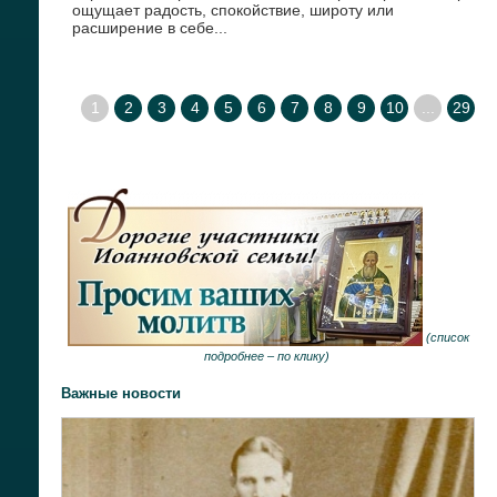
ощущает радость, спокойствие, широту или
расширение в себе...
1
2
3
4
5
6
7
8
9
10
...
29
(
список
подробнее –
по клику
)
Важные новости