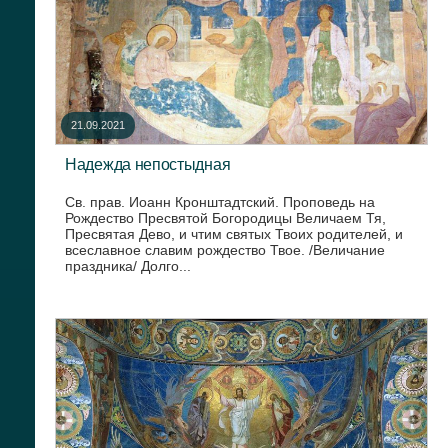
21.09.2021
Надежда непостыдная
Св. прав. Иоанн Кронштадтский. Проповедь на
Рождество Пресвятой Богородицы Величаем Тя,
Пресвятая Дево, и чтим святых Твоих родителей, и
всеславное славим рождество Твое. /Величание
праздника/ Долго...