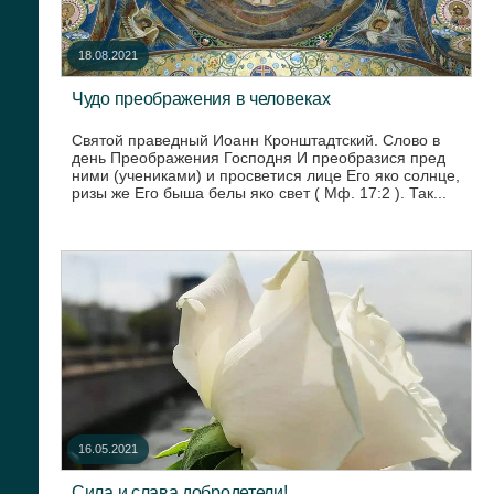
18.08.2021
Чудо преображения в человеках
Святой праведный Иоанн Кронштадтский. Слово в
день Преображения Господня И преобразися пред
ними (учениками) и просветися лице Его яко солнце,
ризы же Его быша белы яко свет ( Мф. 17:2 ). Так...
16.05.2021
Сила и слава добродетели!