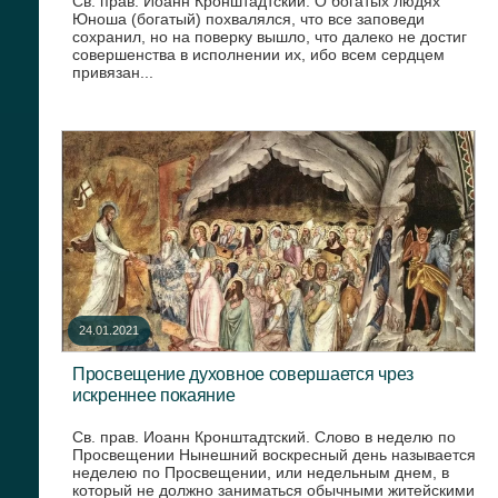
Св. прав. Иоанн Кронштадтский. О богатых людях
Юноша (богатый) похвалялся, что все заповеди
сохранил, но на поверку вышло, что далеко не достиг
совершенства в исполнении их, ибо всем сердцем
привязан...
24.01.2021
Просвещение духовное совершается чрез
искреннее покаяние
Св. прав. Иоанн Кронштадтский. Слово в неделю по
Просвещении Нынешний воскресный день называется
неделею по Просвещении, или недельным днем, в
который не должно заниматься обычными житейскими