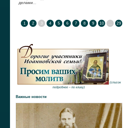
делами...
1
2
3
4
5
6
7
8
9
10
...
29
(
список
подробнее –
по клику
)
Важные новости