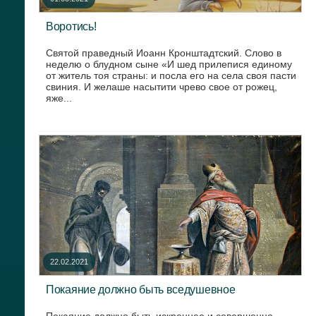
Воротись!
Святой праведный Иоанн Кронштадтский. Слово в
неделю о блудном сыне «И шед прилепися единому
от житель тоя страны: и посла его на села своя пасти
свиния. И желаше насытити чрево свое от рожец,
яже...
22.02.2021
Покаяние должно быть вседушевное
Покаяние должно быть искреннее и совершенно