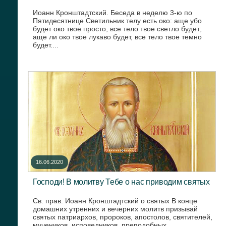
Иоанн Кронштадтский. Беседа в неделю 3-ю по
Пятидесятнице Светильник телу есть око: аще убо
будет око твое просто, все тело твое светло будет;
аще ли око твое лукаво будет, все тело твое темно
будет....
16.06.2020
Господи! В молитву Тебе о нас приводим святых
Св. прав. Иоанн Кронштадтский о святых В конце
домашних утренних и вечерних молитв призывай
святых патриархов, пророков, апостолов, святителей,
мучеников, исповедников, преподобных,