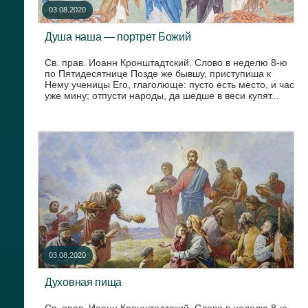
03.08.2020
Душа наша — портрет Божий
Св. прав. Иоанн Кронштадтский. Слово в неделю 8-ю
по Пятидесятнице Позде же бывшу, приступиша к
Нему ученицы Его, глаголюще: пусто есть место, и час
уже мину; отпусти народы, да шедше в веси купят...
03.08.2020
Духовная пища
Св. прав. Иоанн Кронштадтский. Слово в неделю 8-ю