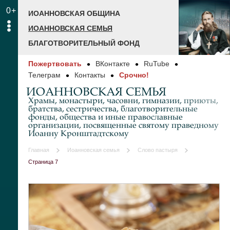
0+
ИОАННОВСКАЯ ОБЩИНА
ИОАННОВСКАЯ СЕМЬЯ
БЛАГОТВОРИТЕЛЬНЫЙ ФОНД
Пожертвовать
ВКонтакте
RuTube
Телеграм
Контакты
Срочно!
ИОАННОВСКАЯ СЕМЬЯ
Храмы, монастыри, часовни, гимназии, приюты,
братства, сестричества, благотворительные
фонды, общества и иные православные
организации, посвященные святому праведному
Иоанну Кронштадтскому
Главная
Иоанновская семья
Слово пастыря
Страница 7