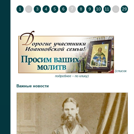
1
...
3
4
5
6
7
8
9
10
11
...
29
(
список
подробнее –
по клику
)
Важные новости