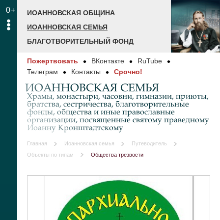
0+
ИОАННОВСКАЯ ОБЩИНА
ИОАННОВСКАЯ СЕМЬЯ
БЛАГОТВОРИТЕЛЬНЫЙ ФОНД
Пожертвовать
ВКонтакте
RuTube
Телеграм
Контакты
Срочно!
ИОАННОВСКАЯ СЕМЬЯ
Храмы, монастыри, часовни, гимназии, приюты,
братства, сестричества, благотворительные
фонды, общества и иные православные
организации, посвященные святому праведному
Иоанну Кронштадтскому
Главная
Иоанновская семья
Путеводитель
Объекты по типам
Общества трезвости