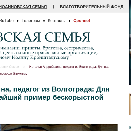
|
ИОАННОВСКАЯ СЕМЬЯ
БЛАГОТВОРИТЕЛЬНЫЙ ФОНД
RuTube
Телеграм
Контакты
Срочно!
СКАЯ СЕМЬЯ
имназии, приюты, братства, сестричества,
бщества и иные православные организации,
дному Иоанну Кронштадтскому
вости Семьи
Наталья Андрейшина, педагог из Волгограда: Для нас
 помощи ближнему
а, педагог из Волгограда: Для
чайший пример бескорыстной