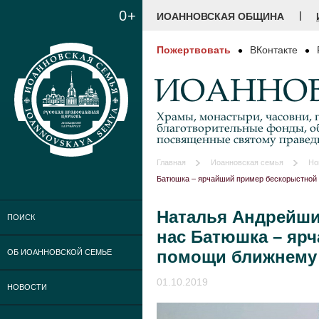
0+
|
ИОАННОВСКАЯ ОБЩИНА
Пожертвовать
ВКонтакте
ИОАННОВ
Храмы, монастыри, часовни, г
благотворительные фонды, о
посвященные святому праве
Главная
Иоанновская семья
Но
Батюшка – ярчайший пример бескорыстной
Наталья Андрейшин
ПОИСК
нас Батюшка – яр
помощи ближнему
ОБ ИОАННОВСКОЙ СЕМЬЕ
01.10.2019
НОВОСТИ