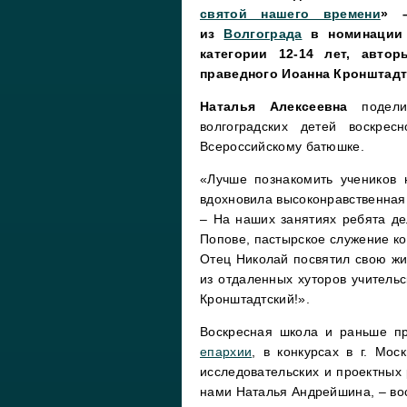
святой нашего времени
»
из
Волгограда
в номинации 
категории 12-14 лет, авто
праведного Иоанна Кронштадт
Наталья Алексеевна
подел
волгоградских детей воскре
Всероссийскому батюшке.
«Лучше познакомить учеников
вдохновила высоконравственная 
– На наших занятиях ребята д
Попове, пастырское служение ко
Отец Николай посвятил свою жи
из отдаленных хуторов учитель
Кронштадтский!».
Воскресная школа и раньше п
епархии
, в конкурсах в г. Мо
исследовательских и проектных 
нами Наталья Андрейшина, – во