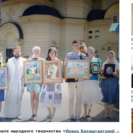
аля народного творчества «
Иоанн Кронштадтский –