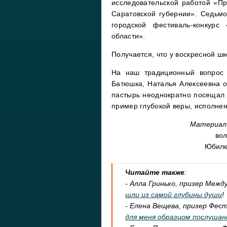
исследовательской работой «П
Саратовской губернии». Седьм
городской фестиваль-конкурс
области».
Получается, что у воскресной ш
На наш традиционный вопрос 
Батюшка, Наталья Алексеевна о
пастырь неоднократно посещал 
пример глубокой веры, исполне
Материал
вол
Юбиле
Читайте также
:
- Алла Гринько, призер Межд
шли из самой глубины души
!
- Елена Вещева, призер Фес
для меня образцом послушан