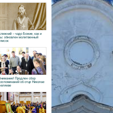
Ближний – чадо Божие, как и
ты: обновлен молитвенный
список
Внимание! Продлен сбор
воспоминаний об отце Николае
Беляеве