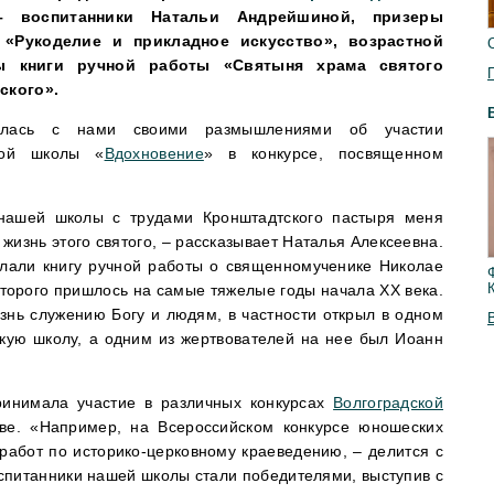
– воспитанники Натальи Андрейшиной, призеры
«Рукоделие и прикладное искусство», возрастной
ры книги ручной работы «Святыня храма святого
ского».
илась с нами своими размышлениями об участии
сной школы «
Вдохновение
» в конкурсе, посвященном
 нашей школы с трудами Кронштадтского пастыря меня
жизнь этого святого, – рассказывает Наталья Алексеевна.
елали книгу ручной работы о священномученике Николае
торого пришлось на самые тяжелые годы начала ХХ века.
знь служению Богу и людям, в частности открыл в одном
скую школу, а одним из жертвователей на нее был Иоанн
ринимала участие в различных конкурсах
Волгоградской
скве. «Например, на Всероссийском конкурсе юношеских
работ по историко-церковному краеведению, – делится с
спитанники нашей школы стали победителями, выступив с