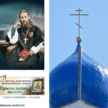
(
список подробнее –
по клику
)
Важные новости