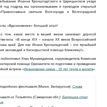
ребывание Иоанна Кронштадтского в Царицынском уезде
ой год подряд мы организовываем и проводим открытый
 «Православные святыни Волгограда и Волгоградской
колы «Вдохновение» большой опыт!
о том, какое место в вашей жизни занимает дорогой
тветила: «В конце XIX – начале ХХ веков Всероссийский
наш край. Для нас Иоанн Кронштадтский – это ярчайший
ния заповедей и бескорыстной помощи ближнему!».
 подготовил
Улан Мухамедзянов, соруководитель Комиссии
онтерской помощи Оркомитета по подготовке и проведению
йной встречи «
Иоанновская семья - 10 лет труда и молитв
».
ународного фестиваля (Минск, Белоруссия):
Слова
тиваля из Тольятти (Самарская обл.):
Батюшка стал
ия
.