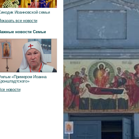
Синодик Иоанновской семьи
Показать все новости
Важные новости Семьи
Фильм «Примером Иоанна
Кронштадтского»
Все новости