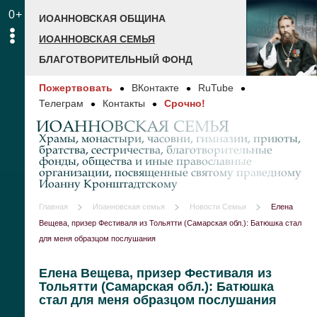
0+
ИОАННОВСКАЯ ОБЩИНА
ИОАННОВСКАЯ СЕМЬЯ
БЛАГОТВОРИТЕЛЬНЫЙ ФОНД
Пожертвовать
ВКонтакте
RuTube
Телеграм
Контакты
Срочно!
ИОАННОВСКАЯ СЕМЬЯ
Храмы, монастыри, часовни, гимназии, приюты,
братства, сестричества, благотворительные
фонды, общества и иные православные
организации, посвященные святому праведному
Иоанну Кронштадтскому
Главная
Иоанновская семья
Новости Семьи
Елена
Вещева, призер Фестиваля из Тольятти (Самарская обл.): Батюшка стал
для меня образцом послушания
Елена Вещева, призер Фестиваля из
Тольятти (Самарская обл.): Батюшка
стал для меня образцом послушания