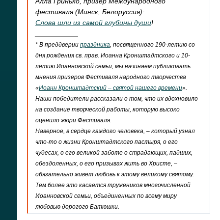
Алла Гринько, призер Международного
фестиваля (Минск, Белоруссия):
Слова шли из самой глубины души
!
___________
* В преддверии
праздника
, посвященного 190-летию со
дня рождения св. прав. Иоанна Кронштадтского и 10-
летию Иоанновской семьи, мы начинаем публиковать
мнения призеров Фестиваля народного творчества
«
Иоанн Кронштадтский – святой нашего времени
».
Наши победители рассказали о том, что их вдохновило
на создание творческой работы, которую высоко
оценило жюри Фестиваля.
Наверное, в сердце каждого человека, – который узнал
что-то о жизни Кронштадтского пастыря, о его
чудесах, о его великой заботе о страдающих, падших,
обездоленных, о его призывах жить во Христе, –
обязательно живет любовь к этому великому святому.
Тем более это касается тружеников многочисленной
Иоанновской семьи, объединенных по всему миру
любовью дорогого Батюшки.