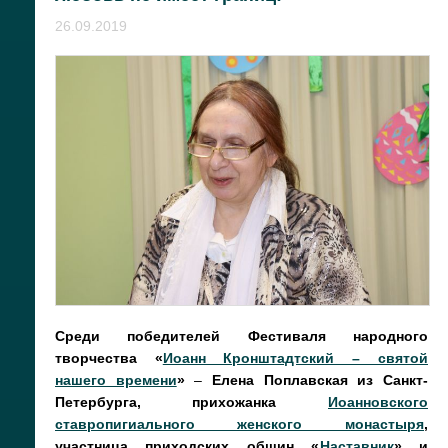
26.09.2019
Среди победителей
Фестиваля народного
творчества «
Иоанн Кронштадтский – святой
нашего времени
»
–
Елена Поплавская из Санкт-
Петербурга, прихожанка
Иоанновского
ставропигиального женского монастыря
,
участница приходских общин «
Наставник
» и