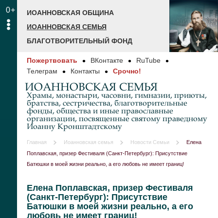
0+
ИОАННОВСКАЯ ОБЩИНА
ИОАННОВСКАЯ СЕМЬЯ
БЛАГОТВОРИТЕЛЬНЫЙ ФОНД
Пожертвовать
ВКонтакте
RuTube
Телеграм
Контакты
Срочно!
ИОАННОВСКАЯ СЕМЬЯ
Храмы, монастыри, часовни, гимназии, приюты,
братства, сестричества, благотворительные
фонды, общества и иные православные
организации, посвященные святому праведному
Иоанну Кронштадтскому
Главная
Иоанновская семья
Новости Семьи
Елена
Поплавская, призер Фестиваля (Санкт-Петербург): Присутствие
Батюшки в моей жизни реально, а его любовь не имеет границ!
Елена Поплавская, призер Фестиваля
(Санкт-Петербург): Присутствие
Батюшки в моей жизни реально, а его
любовь не имеет границ!