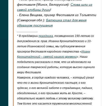
фестиваля (Минск, Белоруссия):
Слова шли из
самой глубины души
!
- Елена Вещева, призер Фестиваля из Тольятти
(Самарская обл.):
Батюшка стал для меня
образцом послушания
.
___________
* В преддверии
праздника
, посвященного 190-летию со
дня рождения св. прав. Иоанна Кронштадтского и 10-
летию Иоанновской семьи, мы публикуем мнения
призеров Фестиваля народного творчества «
Иоанн
Кронштадтский – святой нашего времени
». Наши
победители рассказали о том, что их вдохновило на
создание творческой работы, которую высоко оценило
жюри Фестиваля.
Наверное, в сердце каждого человека, – который узнал
что-то о жизни Кронштадтского пастыря, о его
чудесах, о его великой заботе о страдающих, падших,
обездоленных, о его призывах жить во Христе, –
обязательно живет любовь к этому великому святому.
Тем более это касается тружеников многочисленной