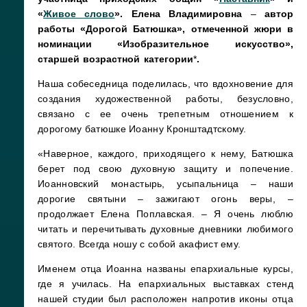
«
Живое слово
». Елена Владимировна
–
автор
работы «Дорогой Батюшка», отмеченной жюри в
номинации «Изобразительное искусство»,
старшей возрастной категории
*
.
Наша собеседница поделилась, что вдохновение для
создания художественной работы, безусловно,
связано с ее очень трепетным отношением к
дорогому батюшке Иоанну Кронштадтскому.
«Наверное, каждого, приходящего к нему, Батюшка
берет под свою духовную защиту и попечение.
Иоанновский монастырь, усыпальница – наши
дорогие святыни – зажигают огонь веры, –
продолжает Елена Поплавская. – Я очень люблю
читать и перечитывать духовные дневники любимого
святого. Всегда ношу с собой акафист ему.
Именем отца Иоанна названы епархиальные курсы,
где я училась. На епархиальных выставках стенд
нашей студии был расположен напротив иконы отца