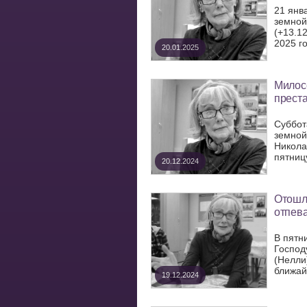
21 янв
земной
(+13.1
2025 го
20.01.2025
Милосе
прест
Суббот
земной
Никола
пятниц
20.12.2024
Отошл
отпев
В пятн
Господ
(Нелли
ближай
19.12.2024