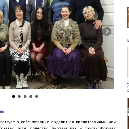
ны
:
увствует в себе желание поделиться впечатлениями или
ссказах, эссе, повестях, публикациях и других формах