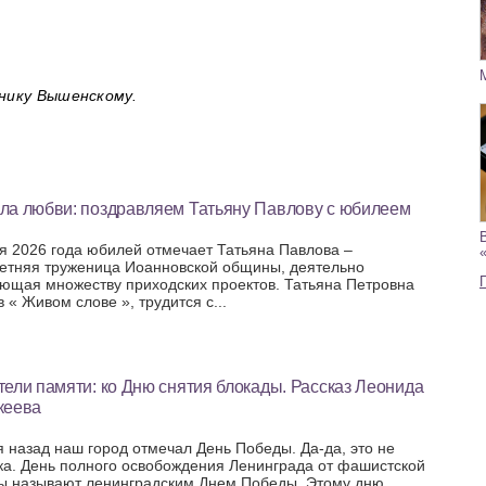
нику Вышенскому.
ла любви: поздравляем Татьяну Павлову с юбилеем
я 2026 года юбилей отмечает Татьяна Павлова –
етняя труженица Иоанновской общины, деятельно
ющая множеству приходских проектов. Татьяна Петровна
 « Живом слове », трудится с...
ели памяти: ко Дню снятия блокады. Рассказ Леонида
кеева
я назад наш город отмечал День Победы. Да-да, это не
ка. День полного освобождения Ленинграда от фашистской
ы называют ленинградским Днем Победы. Этому дню