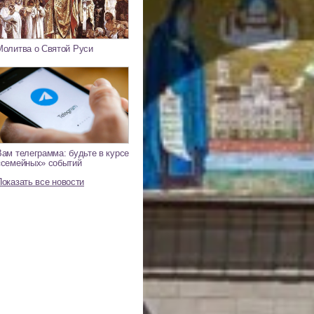
Молитва о Святой Руси
Вам телеграмма: будьте в курсе
«семейных» событий
Показать все новости