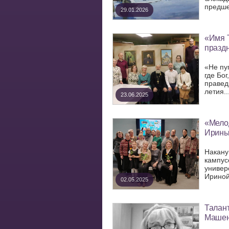
предше
29.01.2026
«Имя 
праздн
«Не пу
где Бог
правед
летия..
23.06.2025
«Мелод
Ирины
Накану
кампус
универ
Ириной
02.05.2025
Талан
Машен