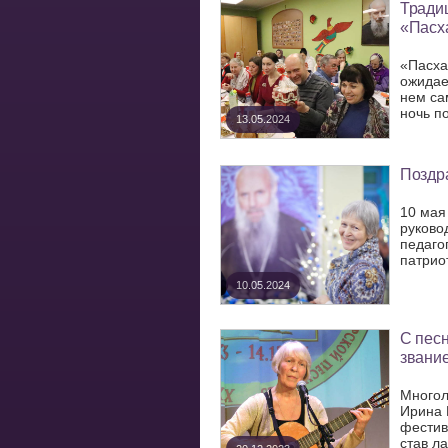
Традиц
«Пасх
«Пасха
ожидае
нем са
ночь по
13.05.2024
Поздр
10 мая
руково
педаго
патрио
10.05.2024
С песн
звание
Многол
Ирина 
фестив
став ла