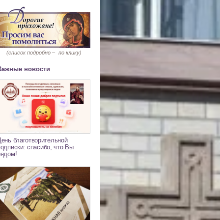
(список подробно –
по клику)
Важные новости
День благотворительной
подписки: спасибо, что Вы
рядом!