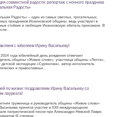
ия совместной радости: репортаж с ночного праздника
альная Радость»
льная Радость» – один из самых светлых, трогательных,
мых праздников Иоанновской общины, ведь участвуют в
мые стойкие и любящие Иоанновскую обитель прихожане. В
сле...
авляем с юбилеем Ирину Васильеву!
 2024 года юбилейный день рождения отмечает
дитель общины «Живое слово», участница общины «Лепта»,
г детской экспедиции «Суряночка», автор-исполнитель
тических и православных...
ей по жизни: поздравляем Ирину Васильеву со
м лауреата!
етняя труженица и руководитель общины «Живое слово»
Васильева приняла участие в XXII международном
але патриотической песни при Александро-Невской Лавре,
уреатом III степени...