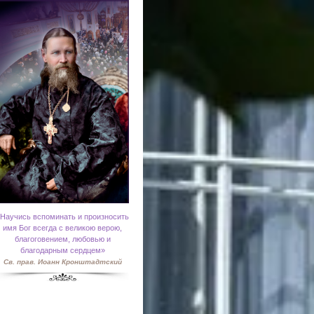
Научись вспоминать и произносить
имя Бог всегда с великою верою,
благоговением, любовью и
благодарным сердцем»
Св. прав. Иоанн Кронштадтский