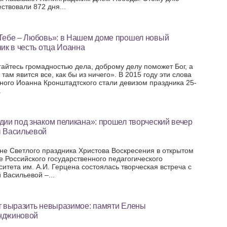
ствовали 872 дня...
Тебе – Любовь»: в Нашем доме прошел новый
ик в честь отца Иоанна
гайтесь громадностью дела, доброму делу поможет Бог, а
, там явится все, как бы из ничего». В 2015 году эти слова
ного Иоанна Кронштадтского стали девизом праздника 25-
.
ии под знаком пеликана»: прошел творческий вечер
 Васильевой
не Светлого праздника Христова Воскресения в открытом
е Российского государственного педагогического
ситета им. А.И. Герцена состоялась творческая встреча с
 Васильевой –...
т выразить невыразимое: памяти Елены
джиновой