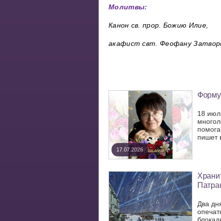
Молитвы
:
Канон св. прор. Божию Илие,
акафист свт. Феофану Затвор
Форму
18 июл
многол
помога
пишет в
17.07.2026
Хранит
Патра
Два дн
опечат
блокад