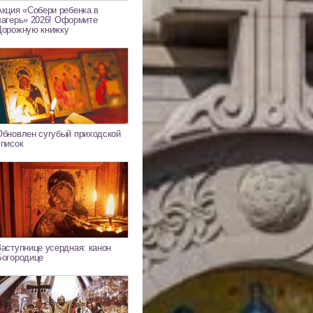
Акция «Собери ребенка в
лагерь» 2026! Оформите
Дорожную книжку
Обновлен сугубый приходской
список
Заступнице усердная: канон
Богородице