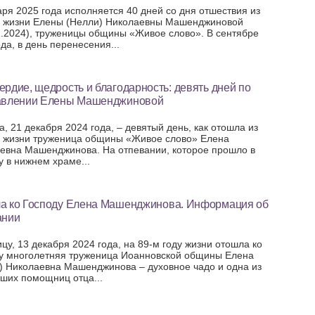
аря 2025 года исполняется 40 дней со дня отшествия из
 жизни Елены (Нелли) Николаевны Машенджиновой
2.2024), труженицы общины «Живое слово». В сентябре
да, в день перенесения...
рдие, щедрость и благодарность: девять дней по
авлении Елены Машенджиновой
а, 21 декабря 2024 года, – девятый день, как отошла из
 жизни труженица общины «Живое слово» Елена
евна Машенджинова. На отпевании, которое прошло в
у в нижнем храме...
а ко Господу Елена Машенджинова. Информация об
ании
ицу, 13 декабря 2024 года, на 89-м году жизни отошла ко
у многолетняя труженица Иоанновской общины Елена
) Николаевна Машенджинова – духовное чадо и одна из
ших помощниц отца...