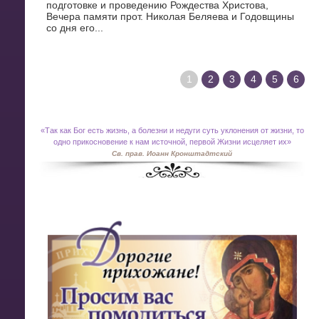
подготовке и проведению Рождества Христова,
Вечера памяти прот. Николая Беляева и Годовщины
со дня его...
1
2
3
4
5
6
«
Так как Бог есть жизнь, а болезни и недуги суть уклонения от жизни, то
одно прикосновение к нам источной, первой Жизни исцеляет их»
Св. прав. Иоанн Кронштадтский