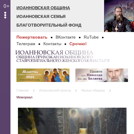
0+
ИОАННОВСКАЯ ОБЩИНА
ИОАННОВСКАЯ СЕМЬЯ
БЛАГОТВОРИТЕЛЬНЫЙ ФОНД
Пожертвовать
ВКонтакте
RuTube
Телеграм
Контакты
Срочно!
ИОАННОВСКАЯ ОБЩИНА
ОБЩИНА ПРИХОЖАН ИОАННОВСКОГО
СТАВРОПИГИАЛЬНОГО ЖЕНСКОГО МОНАСТЫРЯ
Главная
Иоанновский приход
Малые общины
Мемориал