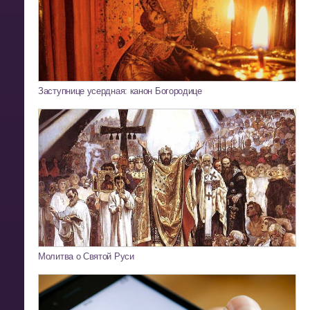
Заступнице усердная: канон Богородице
Молитва о Святой Руси