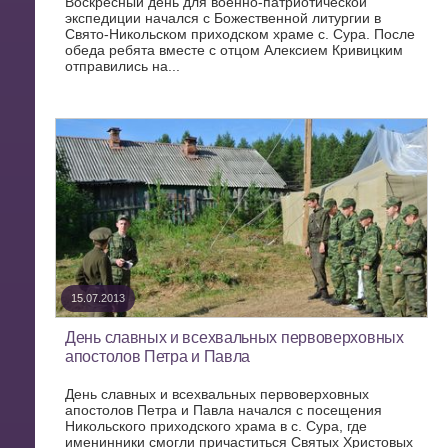
Воскресный день для военно-патриотической
экспедиции начался с Божественной литургии в
Свято-Никольском приходском храме с. Сура. После
обеда ребята вместе с отцом Алексием Кривицким
отправились на...
15.07.2013
День славных и всехвальных первоверховных
апостолов Петра и Павла
День славных и всехвальных первоверховных
апостолов Петра и Павла начался с посещения
Никольского приходского храма в с. Сура, где
именинники смогли причаститься Святых Христовых