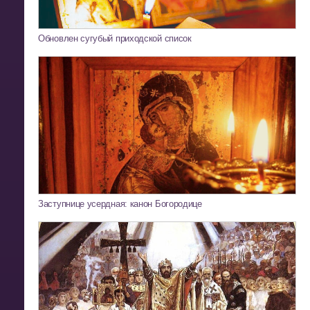
Обновлен сугубый приходской список
Заступнице усердная: канон Богородице