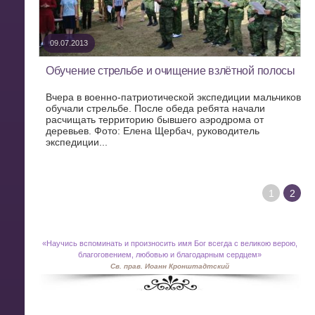
09.07.2013
Обучение стрельбе и очищение взлётной полосы
Вчера в военно-патриотической экспедиции мальчиков
обучали стрельбе. После обеда ребята начали
расчищать территорию бывшего аэродрома от
деревьев. Фото: Елена Щербач, руководитель
экспедиции...
1
2
«
Научись вспоминать и произносить имя Бог всегда с великою верою,
благоговением, любовью и благодарным сердцем»
Св. прав. Иоанн Кронштадтский