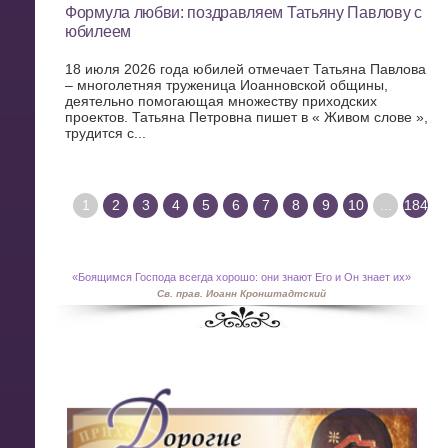
Формула любви: поздравляем Татьяну Павлову с
юбилеем
18 июля 2026 года юбилей отмечает Татьяна Павлова
– многолетняя труженица Иоанновской общины,
деятельно помогающая множеству приходских
проектов. Татьяна Петровна пишет в « Живом слове »,
трудится с...
1
2
3
4
5
6
7
8
9
10
...
184
«
Боящимся Господа всегда хорошо: они знают Его и Он знает их»
Св. прав. Иоанн Кронштадтский