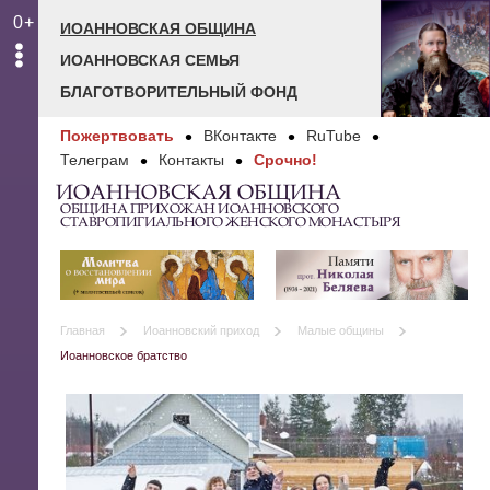
0+
ИОАННОВСКАЯ ОБЩИНА
ИОАННОВСКАЯ СЕМЬЯ
БЛАГОТВОРИТЕЛЬНЫЙ ФОНД
Пожертвовать
ВКонтакте
RuTube
Телеграм
Контакты
Срочно!
ИОАННОВСКАЯ ОБЩИНА
ОБЩИНА ПРИХОЖАН ИОАННОВСКОГО
СТАВРОПИГИАЛЬНОГО ЖЕНСКОГО МОНАСТЫРЯ
Главная
Иоанновский приход
Малые общины
Иоанновское братство