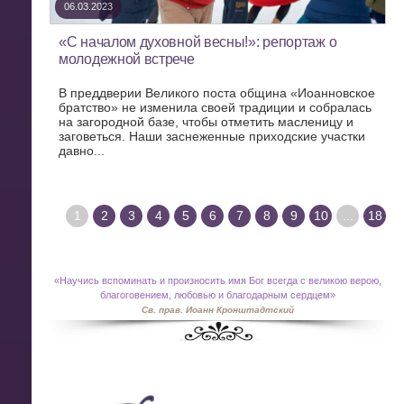
06.03.2023
«С началом духовной весны!»: репортаж о
молодежной встрече
В преддверии Великого поста община «Иоанновское
братство» не изменила своей традиции и собралась
на загородной базе, чтобы отметить масленицу и
заговеться. Наши заснеженные приходские участки
давно...
1
2
3
4
5
6
7
8
9
10
...
18
«
Научись вспоминать и произносить имя Бог всегда с великою верою,
благоговением, любовью и благодарным сердцем»
Св. прав. Иоанн Кронштадтский