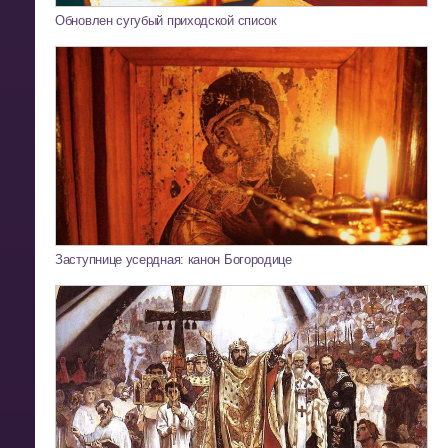
Обновлен сугубый приходской список
Заступнице усердная: канон Богородице