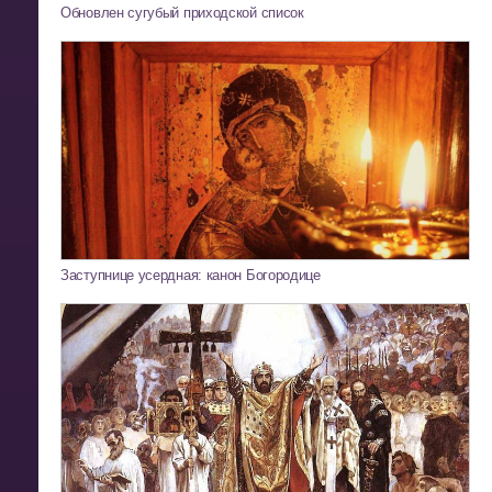
Обновлен сугубый приходской список
Заступнице усердная: канон Богородице