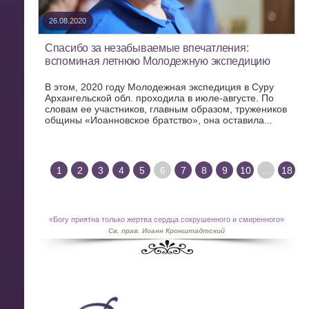
26.08.2020
Спасибо за незабываемые впечатления:
вспоминая летнюю Молодежную экспедицию
В этом, 2020 году Молодежная экспедиция в Суру
Архангельской обл. проходила в июле-августе. По
словам ее участников, главным образом, тружеников
общины «Иоанновское братство», она оставила...
1
2
3
4
5
6
7
8
9
10
...
18
«
Богу приятна только жертва сердца сокрушенного и смиренного»
Св. прав. Иоанн Кронштадтский