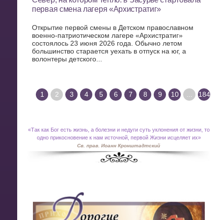
первая смена лагеря «Архистратиг»
Открытие первой смены в Детском православном
военно-патриотическом лагере «Архистратиг»
состоялось 23 июня 2026 года. Обычно летом
большинство старается уехать в отпуск на юг, а
волонтеры детского...
1
2
3
4
5
6
7
8
9
10
...
184
«
Так как Бог есть жизнь, а болезни и недуги суть уклонения от жизни, то
одно прикосновение к нам источной, первой Жизни исцеляет их»
Св. прав. Иоанн Кронштадтский