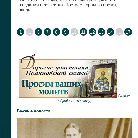
создания неизвестна. Построен храм во время,
когда...
1
...
6
7
8
9
10
11
12
13
14
...
17
(
список
подробнее –
по клику
)
Важные новости