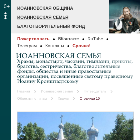
0+
ИОАННОВСКАЯ ОБЩИНА
ИОАННОВСКАЯ СЕМЬЯ
БЛАГОТВОРИТЕЛЬНЫЙ ФОНД
Пожертвовать
ВКонтакте
RuTube
Телеграм
Контакты
Срочно!
ИОАННОВСКАЯ СЕМЬЯ
Храмы, монастыри, часовни, гимназии, приюты,
братства, сестричества, благотворительные
фонды, общества и иные православные
организации, посвященные святому праведному
Иоанну Кронштадтскому
Главная
Иоанновская семья
Путеводитель
Объекты по типам
Храмы
Страница 10