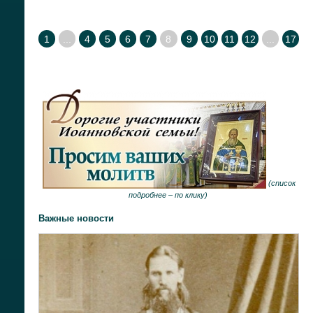
1
...
4
5
6
7
8
9
10
11
12
...
17
(
список
подробнее –
по клику
)
Важные новости