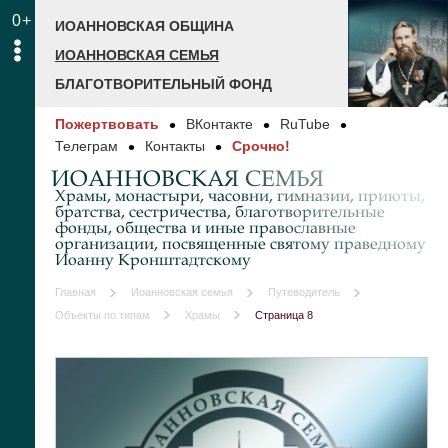
0+
ИОАННОВСКАЯ ОБЩИНА
ИОАННОВСКАЯ СЕМЬЯ
БЛАГОТВОРИТЕЛЬНЫЙ ФОНД
Пожертвовать
ВКонтакте
RuTube
Телеграм
Контакты
Срочно!
ИОАННОВСКАЯ СЕМЬЯ
Храмы, монастыри, часовни, гимназии, приюты,
братства, сестричества, благотворительные
фонды, общества и иные православные
организации, посвященные святому праведному
Иоанну Кронштадтскому
Главная
Иоанновская семья
Путеводитель
Объекты по типам
Храмы
Страница 8