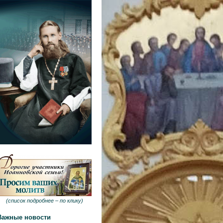
(
список подробнее –
по клику
)
Важные новости