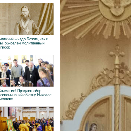
Ближний – чадо Божие, как и
ты: обновлен молитвенный
список
Внимание! Продлен сбор
воспоминаний об отце Николае
Беляеве