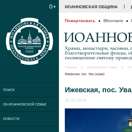
0+
|
ИОАННОВСКАЯ ОБЩИНА
Пожертвовать
ВКонтакте
ИОАННОВ
Храмы, монастыри, часовни, г
благотворительные фонды, о
посвященные святому праве
Главная
Иоанновская семья
Пу
Ижевская, пос. Ува (храм)
Ижевская, пос. Ува
ПОИСК
20.03.2019
ОБ ИОАННОВСКОЙ СЕМЬЕ
НОВОСТИ