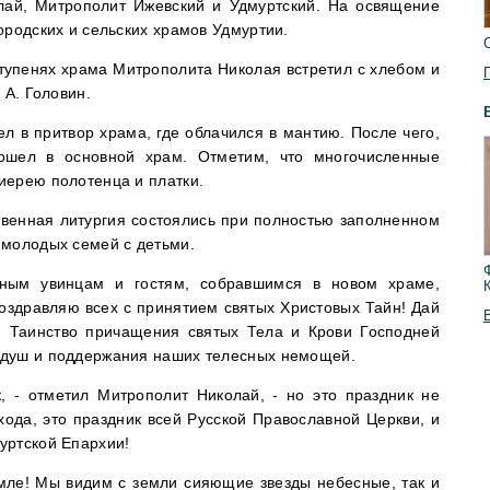
ай, Митрополит Ижевский и Удмуртский. На освящение
ородских и сельских храмов Удмуртии.
тупенях храма Митрополита Николая встретил с хлебом и
 А. Головин.
 в притвор храма, где облачился в мантию. После чего,
вошел в основной храм. Отметим, что многочисленные
иерею полотенца и платки.
венная литургия состоялись при полностью заполненном
 молодых семей с детьми.
нным увинцам и гостям, собравшимся в новом храме,
оздравляю всех с принятием святых Христовых Тайн! Дай
 и Таинство причащения святых Тела и Крови Господней
 душ и поддержания наших телесных немощей.
, - отметил Митрополит Николай, - но это праздник не
ихода, это праздник всей Русской Православной Церкви, и
уртской Епархии!
мле! Мы видим с земли сияющие звезды небесные, так и