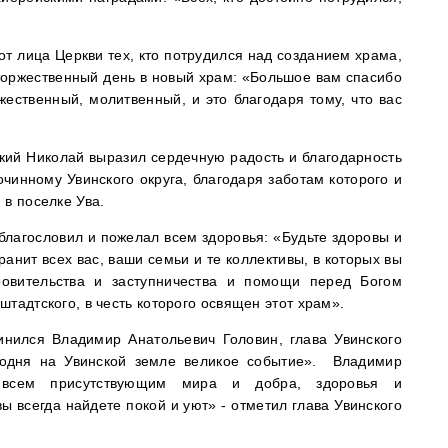
т лица Церкви тех, кто потрудился над созданием храма,
т торжественный день в новый храм: «Большое вам спасибо
жественный, молитвенный, и это благодаря тому, что вас
кий Николай выразил сердечную радость и благодарность
чинному Увинского округа, благодаря заботам которого и
 в поселке Ува.
лагословил и пожелал всем здоровья: «Будьте здоровы и
анит всех вас, ваши семьи и те коллективы, в которых вы
ровительства и заступничества и помощи перед Богом
тадтского, в честь которого освящен этот храм».
инился Владимир Анатольевич Головин, глава Увинского
годня на Увинской земле великое событие». Владимир
 всем присутствующим мира и добра, здоровья и
вы всегда найдете покой и уют» - отметил глава Увинского