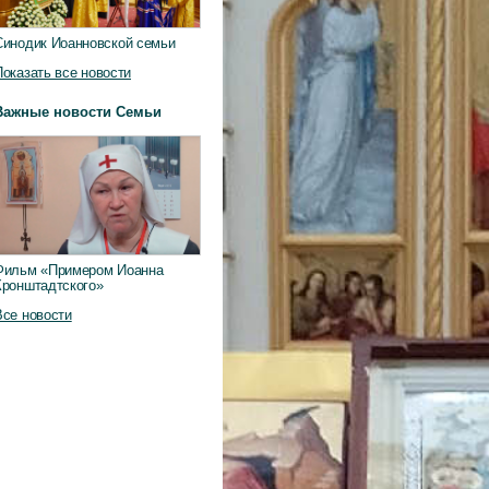
Синодик Иоанновской семьи
Показать все новости
Важные новости Семьи
Фильм «Примером Иоанна
Кронштадтского»
Все новости