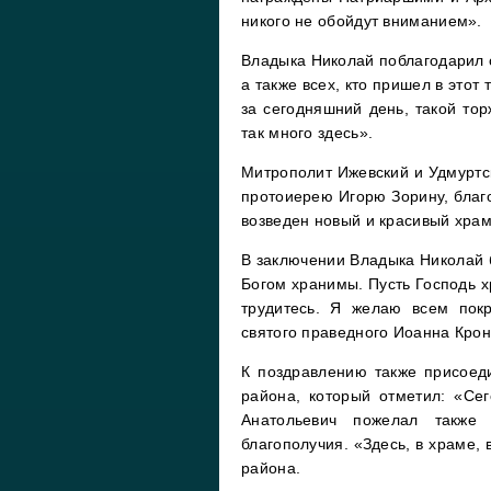
никого не обойдут вниманием».
Владыка Николай поблагодарил о
а также всех, кто пришел в это
за сегодняшний день, такой тор
так много здесь».
Митрополит Ижевский и Удмуртс
протоиерею Игорю Зорину, благо
возведен новый и красивый храм
В заключении Владыка Николай б
Богом хранимы. Пусть Господь хр
трудитесь. Я желаю всем пок
святого праведного Иоанна Кронш
К поздравлению также присоед
района, который отметил: «Се
Анатольевич пожелал также
благополучия. «Здесь, в храме, 
района.