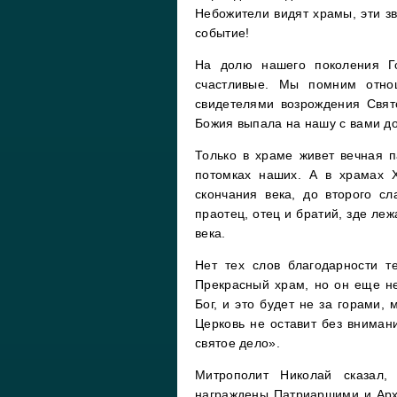
Небожители видят храмы, эти зв
событие!
На долю нашего поколения Г
счастливые. Мы помним отно
свидетелями возрождения Свят
Божия выпала на нашу с вами д
Только в храме живет вечная п
потомках наших. А в храмах Х
скончания века, до второго с
праотец, отец и братий, зде ле
века.
Нет тех слов благодарности т
Прекрасный храм, но он еще н
Бог, и это будет не за горами
Церковь не оставит без внимани
святое дело».
Митрополит Николай сказал, 
награждены Патриаршими и Архи