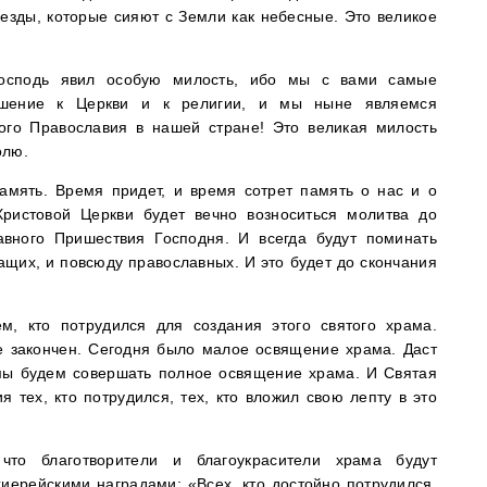
езды, которые сияют с Земли как небесные. Это великое
осподь явил особую милость, ибо мы с вами самые
шение к Церкви и к религии, и мы ныне являемся
ого Православия в нашей стране! Это великая милость
олю.
амять. Время придет, и время сотрет память о нас и о
ристовой Церкви будет вечно возноситься молитва до
лавного Пришествия Господня. И всегда будут поминать
жащих, и повсюду православных. И это будет до скончания
ем, кто потрудился для создания этого святого храма.
е закончен. Сегодня было малое освящение храма. Даст
, мы будем совершать полное освящение храма. И Святая
я тех, кто потрудился, тех, кто вложил свою лепту в это
что благотворители и благоукрасители храма будут
ерейскими наградами: «Всех, кто достойно потрудился,