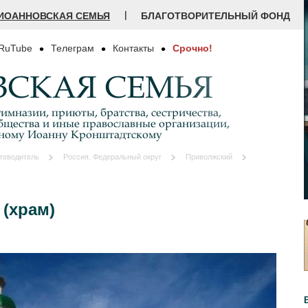
|
ИОАННОВСКАЯ СЕМЬЯ
БЛАГОТВОРИТЕЛЬНЫЙ ФОНД
RuTube
Телеграм
Контакты
Срочно!
СКАЯ СЕМЬЯ
имназии, приюты, братства, сестричества,
бщества и иные православные организации,
дному Иоанну Кронштадтскому
теводитель
Россия. Федеральный округ
Приволжский
 (храм)