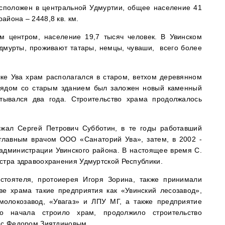
сположен в центральной Удмуртии, общее население 41
айона – 2448,8 кв. км.
м центром, население 19,7 тысяч человек. В Увинском
дмурты, проживают татары, немцы, чуваши, всего более
ке Ува храм располагался в старом, ветхом деревянном
 рядом со старым зданием был заложен новый каменный
атывался два года. Строительство храма продолжалось
ржал Сергей Петрович Субботин, в те годы работавший
главным врачом ООО «Санаторий Ува», затем, в 2002 -
 администрации Увинского района. В настоящее время С.
стра здравоохранения Удмуртской Республики.
стоятеля, протоиерея Игоря Зорина, также принимали
тве храма такие предприятия как «Увинский лесозавод»,
 молокозавод, «Увагаз» и ЛПУ МГ, а также предприятие
го начала строило храм, продолжило строительство
е с Федором Зиятдиновым.