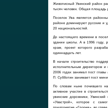
Живописный Увинский район ра
тысяч человек. Общая площадь р
Поселок Ува является районны
районе доминируют русские и у
20 национальностей.
До настоящего времени в посел
здании школы. А в 1996 году,
храм, проект которого разраб
одиннадцать лет.
В начале строительство подде
исполнительным директором и 
2006 годах занимал пост главы
П. Субботин занимает пост мини
По словам ныне почившего на
активное участие в строительс
увинские дорожники, Увинский
«Увастрой», которое с само
предприятие «Глория», во глав