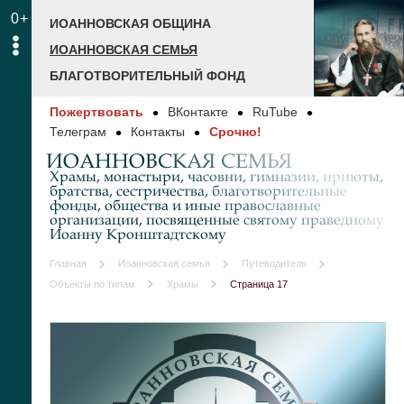
0+
ИОАННОВСКАЯ ОБЩИНА
ИОАННОВСКАЯ СЕМЬЯ
БЛАГОТВОРИТЕЛЬНЫЙ ФОНД
Пожертвовать
ВКонтакте
RuTube
Телеграм
Контакты
Срочно!
ИОАННОВСКАЯ СЕМЬЯ
Храмы, монастыри, часовни, гимназии, приюты,
братства, сестричества, благотворительные
фонды, общества и иные православные
организации, посвященные святому праведному
Иоанну Кронштадтскому
Главная
Иоанновская семья
Путеводитель
Объекты по типам
Храмы
Страница 17