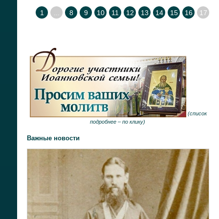
1
...
8
9
10
11
12
13
14
15
16
17
(
список
подробнее –
по клику
)
Важные новости