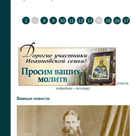
1
...
8
9
10
11
12
13
14
15
16
17
(
список
подробнее –
по клику
)
Важные новости