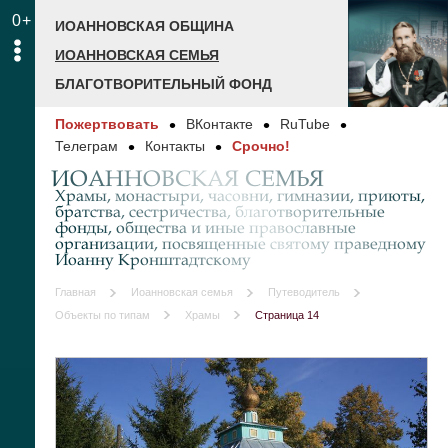
0+
ИОАННОВСКАЯ ОБЩИНА
ИОАННОВСКАЯ СЕМЬЯ
БЛАГОТВОРИТЕЛЬНЫЙ ФОНД
Пожертвовать
ВКонтакте
RuTube
Телеграм
Контакты
Срочно!
ИОАННОВСКАЯ СЕМЬЯ
Храмы, монастыри, часовни, гимназии, приюты,
братства, сестричества, благотворительные
фонды, общества и иные православные
организации, посвященные святому праведному
Иоанну Кронштадтскому
Главная
Иоанновская семья
Путеводитель
Объекты по типам
Храмы
Страница 14