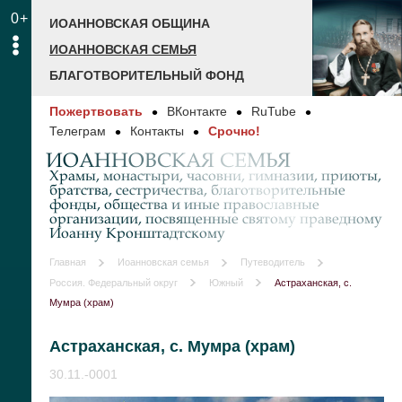
0+
ИОАННОВСКАЯ ОБЩИНА
ИОАННОВСКАЯ СЕМЬЯ
БЛАГОТВОРИТЕЛЬНЫЙ ФОНД
Пожертвовать
ВКонтакте
RuTube
Телеграм
Контакты
Срочно!
ИОАННОВСКАЯ СЕМЬЯ
Храмы, монастыри, часовни, гимназии, приюты,
братства, сестричества, благотворительные
фонды, общества и иные православные
организации, посвященные святому праведному
Иоанну Кронштадтскому
Главная
Иоанновская семья
Путеводитель
Россия. Федеральный округ
Южный
Астраханская, с.
Мумра (храм)
Астраханская, с. Мумра (храм)
30.11.-0001