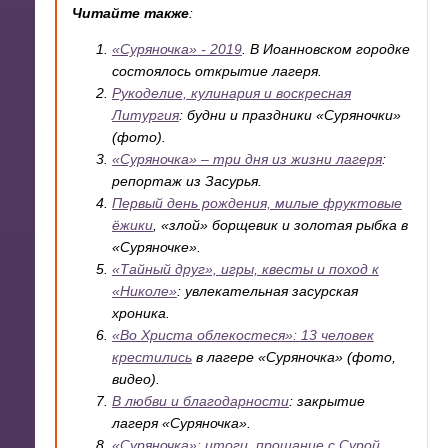
Читайте также
:
«Суряночка» - 2019
. В Иоанновском городке
состоялось открытие лагеря.
Рукоделие, кулинария и воскресная
Литургия
: будни и праздники «Суряночки»
(фото).
«Суряночка» – три дня из жизни лагеря
:
репортаж из Засурья.
Первый день рождения, милые фруктовые
ёжики
, «злой» борщевик и золотая рыбка в
«Суряночке».
«Тайный друг», игры, квесты и поход к
«Николе»
: увлекательная засурская
хроника.
«Во Христа облекостеся»: 13 человек
крестились
в лагере «Суряночка» (фото,
видео).
В любви и благодарности
: закрытие
лагеря «Суряночка».
«Суряночка»: итоги, прощание с Сурой
,