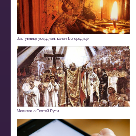
Заступнице усердная: канон Богородице
Молитва о Святой Руси