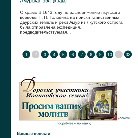
Амурская обл. (храм)
О храме В 1643 году по распоряжению якутского
воеводы П. П. Головина на поиски таинственных
даурских земель и реки Амур из Якутского острога
была отправлена экспедиция,
предводительствуемая...
1
2
3
4
5
6
7
8
9
10
...
33
(
список
подробнее –
по клику
)
Важные новости