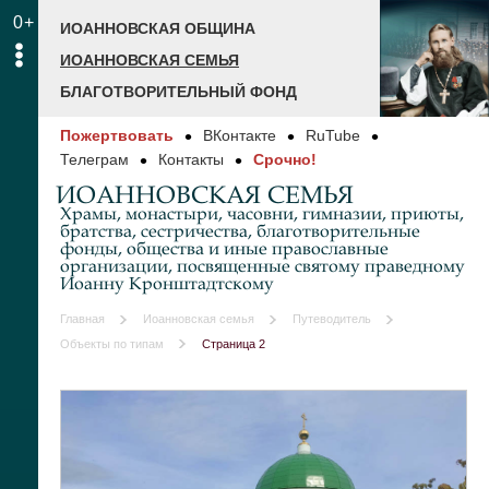
0+
ИОАННОВСКАЯ ОБЩИНА
ИОАННОВСКАЯ СЕМЬЯ
БЛАГОТВОРИТЕЛЬНЫЙ ФОНД
Пожертвовать
ВКонтакте
RuTube
Телеграм
Контакты
Срочно!
ИОАННОВСКАЯ СЕМЬЯ
Храмы, монастыри, часовни, гимназии, приюты,
братства, сестричества, благотворительные
фонды, общества и иные православные
организации, посвященные святому праведному
Иоанну Кронштадтскому
Главная
Иоанновская семья
Путеводитель
Объекты по типам
Страница 2