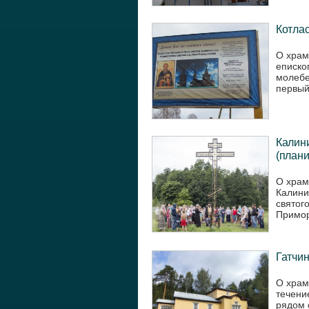
Котлас
О храм
еписко
молебе
первый
Калини
(плани
О храм
Калини
святог
Примор
Гатчин
О храм
течени
рядом 