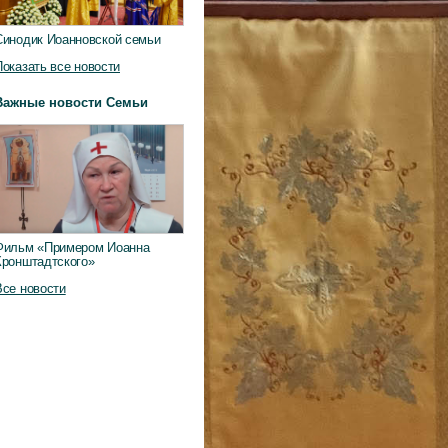
Синодик Иоанновской семьи
Показать все новости
Важные новости Семьи
Фильм «Примером Иоанна
Кронштадтского»
Все новости