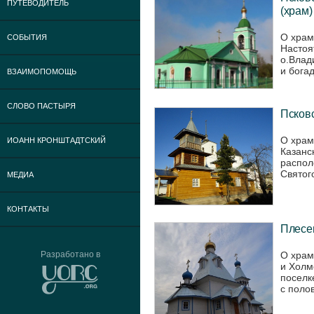
ПУТЕВОДИТЕЛЬ
(храм)
О храм
СОБЫТИЯ
Настоя
о.Влад
и богад
ВЗАИМОПОМОЩЬ
СЛОВО ПАСТЫРЯ
Псковс
О храм
ИОАНН КРОНШТАДТСКИЙ
Казанс
распол
Святог
МЕДИА
КОНТАКТЫ
Плесец
О храм
Разработано в
и Холм
поселк
с полов