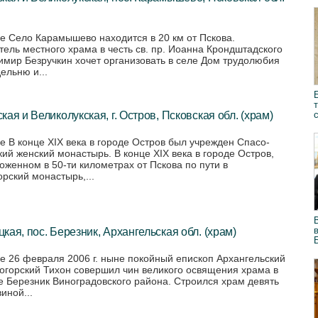
е Село Карамышево находится в 20 км от Пскова.
тель местного храма в честь св. пр. Иоанна Крондштадского
имир Безручкин хочет организовать в селе Дом трудолюбия
ельню и...
кая и Великолукская, г. Остров, Псковская обл. (храм)
е В конце XIX века в городе Остров был учрежден Спасо-
кий женский монастырь. В конце XIX века в городе Остров,
оженном в 50-ти километрах от Пскова по пути в
орский монастырь,...
кая, пос. Березник, Архангельская обл. (храм)
е 26 февраля 2006 г. ныне покойный епископ Архангельский
огорский Тихон совершил чин великого освящения храма в
е Березник Виноградовского района. Строился храм девять
иной...