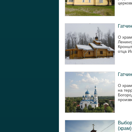
церковь
Гатчин
О храм
Ленинг
Кроншт
отца И
Гатчин
О храм
на тер
Богоро
произв
Выборг
(храм)