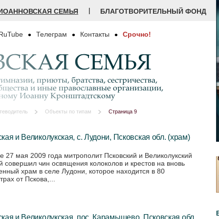
|
ИОАННОВСКАЯ СЕМЬЯ
БЛАГОТВОРИТЕЛЬНЫЙ ФОНД
RuTube
Телеграм
Контакты
Срочно!
СКАЯ СЕМЬЯ
имназии, приюты, братства, сестричества,
бщества и иные православные организации,
дному Иоанну Кронштадтскому
теводитель
Объекты по типам
Страница 9
кая и Великолукская, с. Лудони, Псковская обл. (храм)
е 27 мая 2009 года митрополит Псковский и Великолукский
й совершил чин освящения колоколов и крестов на вновь
енный храм в селе Лудони, которое находится в 80
рах от Пскова,...
кая и Великолукская, пос. Карамышево, Псковская обл.