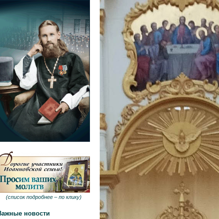
(
список подробнее –
по клику
)
Важные новости