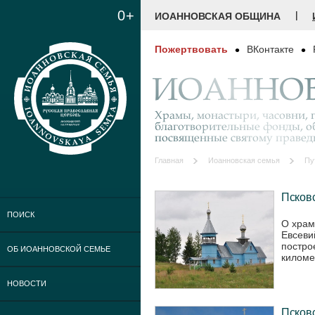
0+
|
ИОАННОВСКАЯ ОБЩИНА
Пожертвовать
ВКонтакте
ИОАННОВ
Храмы, монастыри, часовни, г
благотворительные фонды, о
посвященные святому праве
Главная
Иоанновская семья
Пу
Псковс
ПОИСК
О храм
Евсеви
постро
ОБ ИОАННОВСКОЙ СЕМЬЕ
километ
НОВОСТИ
Псковс