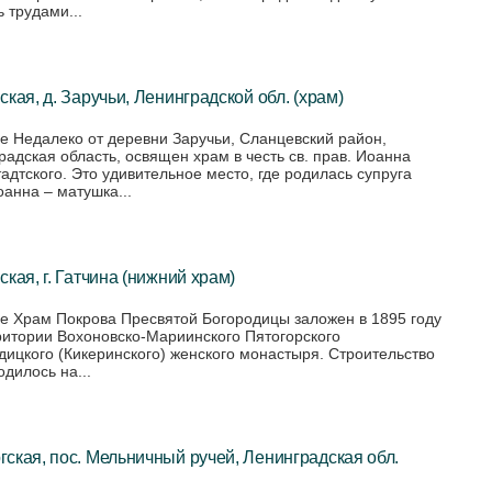
 трудами...
ская, д. Заручьи, Ленинградской обл. (храм)
е Недалеко от деревни Заручьи, Сланцевский район,
радская область, освящен храм в честь св. прав. Иоанна
адтского. Это удивительное место, где родилась супруга
оанна – матушка...
ская, г. Гатчина (нижний храм)
е Храм Покрова Пресвятой Богородицы заложен в 1895 году
ритории Вохоновско-Мариинского Пятогорского
дицкого (Кикеринского) женского монастыря. Строительство
одилось на...
ская, пос. Мельничный ручей, Ленинградская обл.