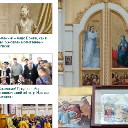
Ближний – чадо Божие, как и
ты: обновлен молитвенный
список
Внимание! Продлен сбор
воспоминаний об отце Николае
Беляеве