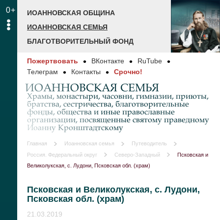
0+
ИОАННОВСКАЯ ОБЩИНА
ИОАННОВСКАЯ СЕМЬЯ
БЛАГОТВОРИТЕЛЬНЫЙ ФОНД
Пожертвовать
ВКонтакте
RuTube
Телеграм
Контакты
Срочно!
ИОАННОВСКАЯ СЕМЬЯ
Храмы, монастыри, часовни, гимназии, приюты,
братства, сестричества, благотворительные
фонды, общества и иные православные
организации, посвященные святому праведному
Иоанну Кронштадтскому
Главная
Иоанновская семья
Путеводитель
Россия. Федеральный округ
Северо-Западный
Псковская и
Великолукская, с. Лудони, Псковская обл. (храм)
Псковская и Великолукская, с. Лудони,
Псковская обл. (храм)
21.03.2019