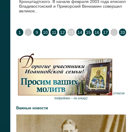
Кронштадтского. В начале февраля 2003 года епископ
Владивостокский и Приморский Вениамин совершил
великое...
1
...
9
10
11
12
13
14
15
16
17
...
33
(
список
подробнее –
по клику
)
Важные новости