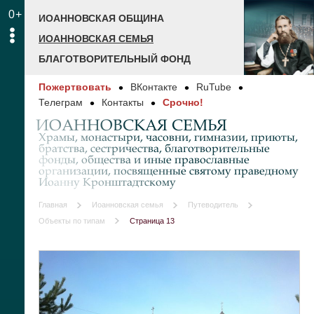
0+
ИОАННОВСКАЯ ОБЩИНА
ИОАННОВСКАЯ СЕМЬЯ
БЛАГОТВОРИТЕЛЬНЫЙ ФОНД
Пожертвовать
ВКонтакте
RuTube
Телеграм
Контакты
Срочно!
ИОАННОВСКАЯ СЕМЬЯ
Храмы, монастыри, часовни, гимназии, приюты,
братства, сестричества, благотворительные
фонды, общества и иные православные
организации, посвященные святому праведному
Иоанну Кронштадтскому
Главная
Иоанновская семья
Путеводитель
Объекты по типам
Страница 13