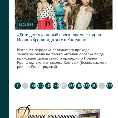
12.02.2018
«Дети детям» - новый проект храма св. прав.
Иоанна Кронштадтского в Колтушах
Интернет-передача Колтушского прихода
заинтересовала не только жителей поселка Когда
прихожане храма святого праведного Иоанна
Кронштадтского в поселке Колтуши (Всеволожского
района Ленинградской...
1
...
146
147
148
149
150
151
152
153
154
...
193