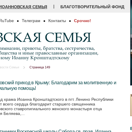
|
ИОАННОВСКАЯ СЕМЬЯ
БЛАГОТВОРИТЕЛЬНЫЙ ФОНД
RuTube
Телеграм
Контакты
Срочно!
СКАЯ СЕМЬЯ
имназии, приюты, братства, сестричества,
бщества и иные православные организации,
дному Иоанну Кронштадтскому
вости Семьи
Страница 149
овский приход в Крыму: Благодарим за молитвенную и
иальную помощь!
д храма Иоанна Кронштадтского в пгт. Ленино Республики
т всего сердца благодарит старшего священника
вского ставропигиального женского монастыря отца
я Беляева,...
танники Воскресной школы Собора св. прав. Иоанна