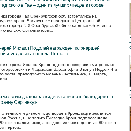
адтского в Гае – одни из лучших чтецов в городе
ики города Гай Оренбургской обл. встретились на
турной арене В минувшие выходные в Центральной
теке города Гай Оренбургской обл. состоялся «Чемпионат
нию вслух». Организаторы...
иерей Михаил Подолей награжден патриаршей
ой и медалью апостола Петра I ст.
теля храма Иоанна Кронштадтского поздравил митрополит
Петербургский и Ладожский Варсонофий В канун Недели 4-й
го поста, преподобного Иоанна Лествичника, 17 марта,
лит...
ем своим долгом засвидетельствовать благодарность
Иоанну Сергиеву»
 о великом и дивном чудотворце в Кронштадте знала вся
ая Россия, и не только Ежегодно Кронштадт посещало
20 тысяч паломников, а позднее их число достигло 80 тысяч.
ой первой...