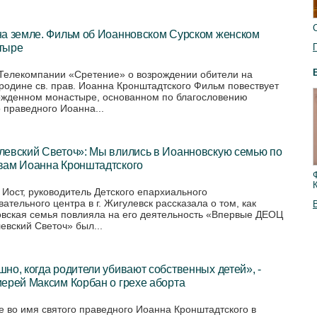
на земле. Фильм об Иоанновском Сурском женском
тыре
Телекомпании «Сретение» о возрождении обители на
родине св. прав. Иоанна Кронштадтского Фильм повествует
ожденном монастыре, основанном по благословению
о праведного Иоанна...
левский Светоч»: Мы влились в Иоанновскую семью по
вам Иоанна Кронштадтского
 Иост, руководитель Детского епархиального
ательного центра в г. Жигулевск рассказала о том, как
вская семья повлияла на его деятельность «Впервые ДЕОЦ
евский Светоч» был...
но, когда родители убивают собственных детей», -
ерей Максим Корбан о грехе аборта
е во имя святого праведного Иоанна Кронштадтского в