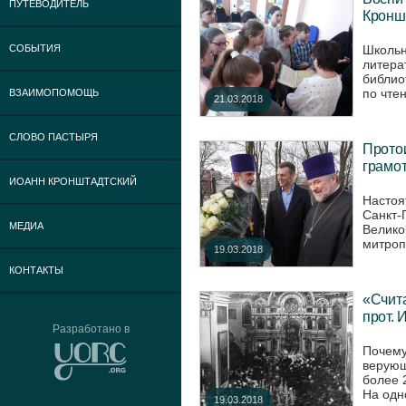
ПУТЕВОДИТЕЛЬ
Кроншт
Школьн
СОБЫТИЯ
литера
библио
по чте
ВЗАИМОПОМОЩЬ
21.03.2018
СЛОВО ПАСТЫРЯ
Прото
грамот
ИОАНН КРОНШТАДТСКИЙ
Настоя
Санкт-
МЕДИА
Велико
митропо
19.03.2018
КОНТАКТЫ
«Счита
прот. 
Разработано в
Почему
верующ
более 
На одн
19.03.2018