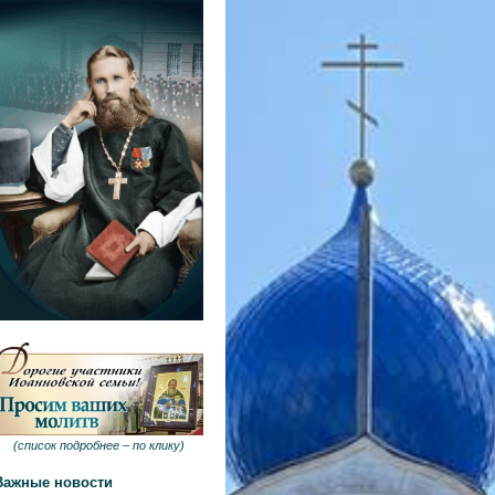
(
список подробнее –
по клику
)
Важные новости