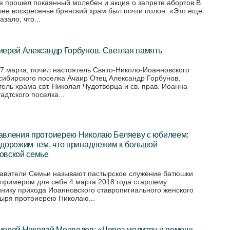
е прошел покаянный молебен и акция о запрете абортов В
ее воскресенье брянский храм был почти полон. «Это еще
азало, что...
иерей Александр Горбунов. Светлая память
 7 марта, почил настоятель Свято-Николо-Иоанновского
сибирского поселка Ачаир Отец Александр Горбунов,
тель храма свт. Николая Чудотворца и св. прав. Иоанна
адтского поселка...
авления протоиерею Николаю Беляеву с юбилеем:
 дорожим тем, что принадлежим к большой
овской семье
авители Семьи называют пастырское служение батюшки
примером для себя 4 марта 2018 года старшему
нику прихода Иоанновского ставропигиального женского
ыря протоиерею Николаю...
иерей Николай Медведев: «Через молитву и помощь