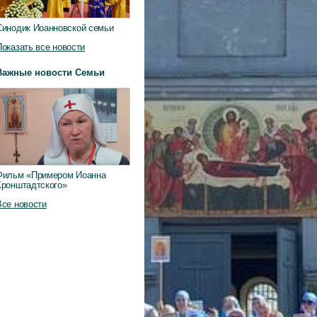
Синодик Иоанновской семьи
Показать все новости
Важные новости Семьи
Фильм «Примером Иоанна
Кронштадтского»
Все новости