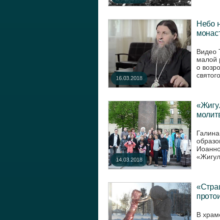
Небо 
монас
Видео 
малой 
о возр
святог
16.03.2018
«Жигу
молит
Галина
образов
Иоанно
«Жигул
14.03.2018
«Cтраш
протои
В храм