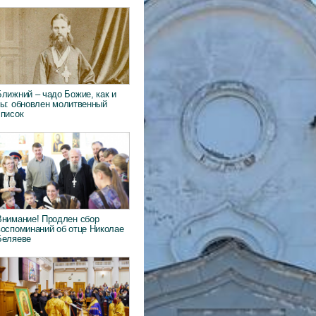
Ближний – чадо Божие, как и
ты: обновлен молитвенный
список
Внимание! Продлен сбор
воспоминаний об отце Николае
Беляеве