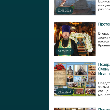
Брянск
минувш
раз пок
11.03.2018
Прото
Вчера,
храма 
настоя
Кроншт
08.03.2018
Поздр
Очень
Иоанн
Предст
живым 
священ
06.03.2018
монаст
Прото