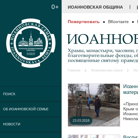
0+
|
ИОАННОВСКАЯ ОБЩИНА
Пожертвовать
ВКонтакте
ИОАННОВ
Храмы, монастыри, часовни, г
благотворительные фонды, о
посвященные святому праве
Главная
Иоанновская семья
Но
Иоанн
матер
ПОИСК
«Прихо
Крым о
ОБ ИОАННОВСКОЙ СЕМЬЕ
Иоанно
Никола
23.03.2018
НОВОСТИ
Воспи