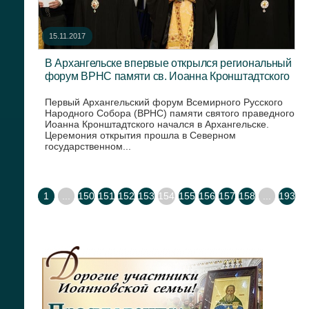
15.11.2017
В Архангельске впервые открылся региональный
форум ВРНС памяти св. Иоанна Кронштадтского
Первый Архангельский форум Всемирного Русского
Народного Собора (ВРНС) памяти святого праведного
Иоанна Кронштадтского начался в Архангельске.
Церемония открытия прошла в Северном
государственном...
1
...
150
151
152
153
154
155
156
157
158
...
193