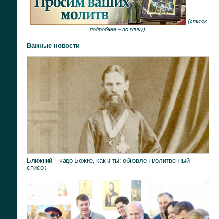
(
список
подробнее –
по клику
)
Важные новости
Ближний – чадо Божие, как и ты: обновлен молитвенный
список