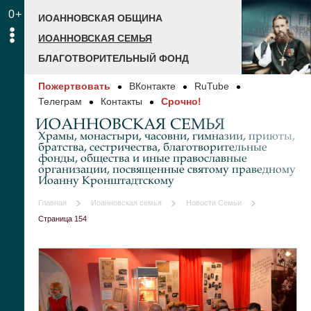
0+
ИОАННОВСКАЯ ОБЩИНА
ИОАННОВСКАЯ СЕМЬЯ
БЛАГОТВОРИТЕЛЬНЫЙ ФОНД
Пожертвовать
ВКонтакте
RuTube
Телеграм
Контакты
Срочно!
ИОАННОВСКАЯ СЕМЬЯ
Храмы, монастыри, часовни, гимназии, приюты,
братства, сестричества, благотворительные
фонды, общества и иные православные
организации, посвященные святому праведному
Иоанну Кронштадтскому
Главная
Иоанновская семья
Новости Семьи
Страница 154