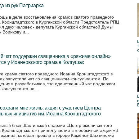
а из рук Патриарха
ощь в деле восстановления храмов святого праведного
 Кронштадтского в Курганской области Предстоятель РПЦ
ил двух человек - депутата Курганской областной Думы
 Воинкову и...
й чат поддержки священника в «режиме онлайн»
ся у Иоанновского храма в Колтушах
те храма святого праведного Иоанна Кронштадтского в
ах запустили чат со священником-консультантом. По
ениям разработчиков, это единственный чат поддержки
консультанта на...
сохрани мне жизнь: акция с участием Центра
льных инициатив им. Иоанна Кронштадтского
ьный блок Шахтинской епархии «Центр имени святого
 Кронштадтского» принял участие в н еобычной акции «В
 жизни», которая прошла в городе Каменск-Шахтинский