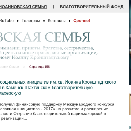
|
ИОАННОВСКАЯ СЕМЬЯ
БЛАГОТВОРИТЕЛЬНЫЙ ФОНД
RuTube
Телеграм
Контакты
Срочно!
СКАЯ СЕМЬЯ
имназии, приюты, братства, сестричества,
бщества и иные православные организации,
дному Иоанну Кронштадтскому
вости Семьи
Страница 158
социальных инициатив им. св. Иоанна Кронштадтского
л в Каменск-Шахтинском благотворительную
махерскую
получил финансовую поддержку Международного конкурса
славная инициатива - 2017» на развитие и расширение
ьности Открытие благотворительной парикмахерской в
 реализации...