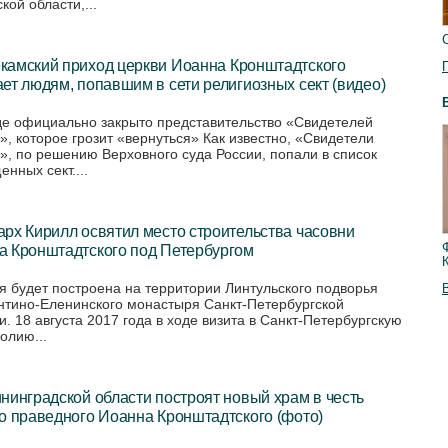
кой области,...
камский приход церкви Иоанна Кронштадтского
ет людям, попавшим в сети религиозных сект (видео)
де официально закрыто представительство «Свидетелей
», которое грозит «вернуться» Как известно, «Свидетели
», по решению Верховного суда России, попали в список
нных сект....
рх Кирилл освятил место строительства часовни
а Кронштадтского под Петербургом
я будет построена на территории Линтульского подворья
нтино-Еленинского монастыря Санкт-Петербургской
и. 18 августа 2017 года в ходе визита в Санкт-Петербургскую
олию...
нинградской области построят новый храм в честь
о праведного Иоанна Кронштадтского (фото)