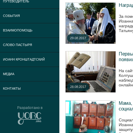
ПУТЕВОДИТЕЛЬ
Наград
За пом
СОБЫТИЯ
Иоанна
наград
Татьяну
ВЗАИМОПОМОЩЬ
29.08.2017
СЛОВО ПАСТЫРЯ
Первы
появил
ИОАНН КРОНШТАДТСКИЙ
На сай
МЕДИА
Колтуш
наблюд
онлайн-
28.08.2017
КОНТАКТЫ
Мама, 
Разработано в
социа
Социал
Иоанна
защиту