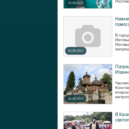
Ростовс
26.08.2017
Нижне
помога
В горо
Иеговы
Иеговы
запреще
24.08.2017
Патриа
Иоанн
Часовн
Конста
епархи
митроп
20.08.2017
В Кали
святог