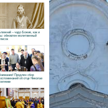
Ближний – чадо Божие, как и
ты: обновлен молитвенный
список
Внимание! Продлен сбор
воспоминаний об отце Николае
Беляеве