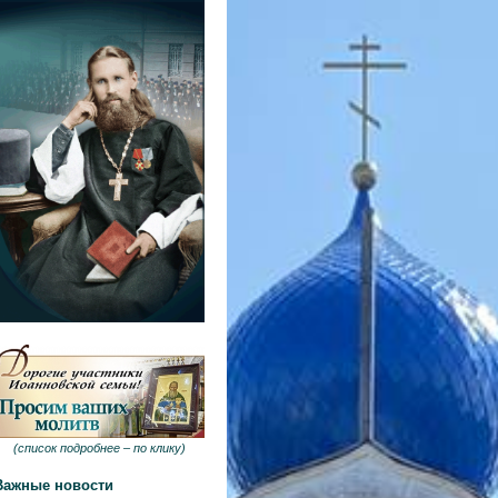
(
список подробнее –
по клику
)
Важные новости