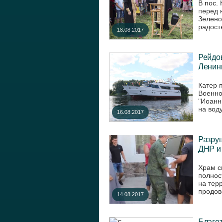
В пос.
перед 
Зелено
радост
18.08.2017
Рейдо
Ленин
Катер 
Военно
"Иоанн
на воду
16.08.2017
Разру
ДНР и
Храм с
полнос
на тер
продов
14.08.2017
Благо