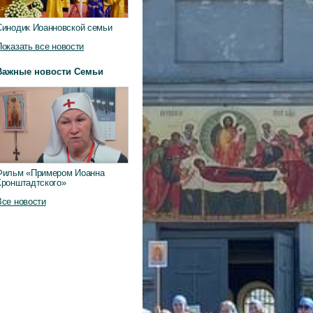
Синодик Иоанновской семьи
Показать все новости
Важные новости Семьи
Фильм «Примером Иоанна
Кронштадтского»
Все новости