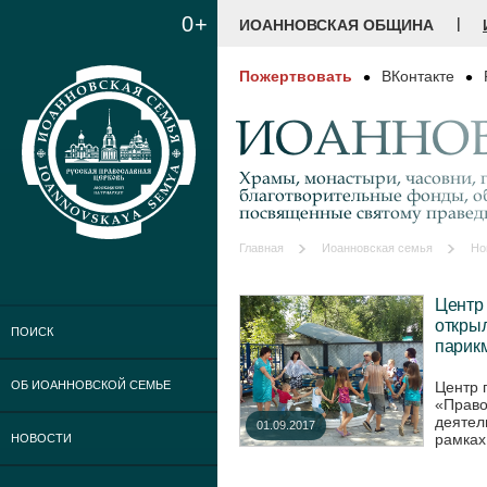
0+
|
ИОАННОВСКАЯ ОБЩИНА
Пожертвовать
ВКонтакте
ИОАННОВ
Храмы, монастыри, часовни, г
благотворительные фонды, о
посвященные святому праве
Главная
Иоанновская семья
Но
Центр 
откры
ПОИСК
парик
Центр 
ОБ ИОАННОВСКОЙ СЕМЬЕ
«Право
деятел
01.09.2017
рамках
НОВОСТИ