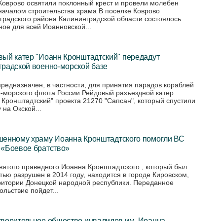
 Коврово освятили поклонный крест и провели молебен
началом строительства храма В поселке Коврово
градского района Калининградской области состоялось
ное для всей Иоанновской...
вый катер "Иоанн Кронштадтский" передадут
градской военно-морской базе
предназначен, в частности, для принятия парадов кораблей
-морского флота России Рейдовый разъездной катер
 Кронштадтский" проекта 21270 "Сапсан", который спустили
 на Окской...
шенному храму Иоанна Кронштадтского помогли ВС
 «Боевое братство»
вятого праведного Иоанна Кронштадтского , который был
тью разрушен в 2014 году, находится в городе Кировском,
ритории Донецкой народной республики. Переданное
ольствие пойдет...
творительное общество инвалидов им. Иоанна