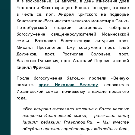
А в воскресенье, 14 августа, в день изнесения древ
Честнаго и Животворящего Креста Господня, в храме
в честь св. прп. Андрея Критского на подворье
Константино-Еленинского женского монастыря Санкт-
Петербургской епархии состоялось соборное
богослужение священнослужителей Иоанновской
семьи. Возглавил Божественную литургию прот.
Михаил Протопопов. Ему сослужили прот. Глеб
Должиков, прот. Ростислав Соловьев, прот.
Валентин Гунькевич, прот. Анатолий Першин и иерей
Кирилл Франков.
После богослужения батюшки пропели «Вечную
память»
прот. Николаю Беляеву
, основателю
Иоанновской семьи, почившему в начале прошлого
года.
«Все клирики высказали желание о более частых
встречах Иоанновской семьи, – рассказал отец
Кирилл редакции Pravprihod.Ru. – Мы вместе
обсудили проекты предстоящих юбилейных дат,