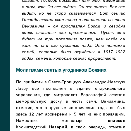
бывает. Господь посылает нам это, напоминая
о том, что Он все видит, Он все знает. Бог все
видит, но не скоро сказывается. Вот сейчас
Господь сказал свое слово в отношении святого
Вениамина – он прославлен Богом и сегодня
вновь славится его прихожанами. Пусть это
будет на три поколения позже, чем когда он
жил, но они его духовные чада. Это потомки
семей, которые были осуждены в 1917–1922
годах, семена, которые сейчас прорастают.
Молитвами святых угодников Божиих
По прибытии в Свято-Троицкую Александро-Невскую
Лавру все поспешили в здание епархиального
управления, где митрополит Варсонофий освятил
мемориальную доску в честь свмч. Вениамина,
отметив, что в трудные исторические годы он был
здесь 12 лет архиереем и 5 лет из них правящим.
Наместник монастыря
епископ
Кронштадтский
Назарий
, в свою очередь, отметил