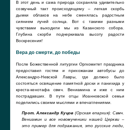
В этот день и сама природа сохраняла удивительно
созвучный такт происходящему – легкая скорбь
дымки облаков на небе сменялась радостным
сиянием лучей солнца. Вот с такими разными
чувствами выходили мы из Казанского собора.
Глубина скорби подчеркивала высоту радости
Воскресения!
Вера до смерти, до победы
После Божественной литургии Оргкомитет праздника
предоставил гостям и прихожанам автобусы до
Александро-Невской Лавры, где должно было
состояться освящение памятной доски и панихида у
креста-кенотафа свмч. Вениамина и иже с ним
пострадавших. В пути отцы Иоанновской семьи
поделились своими мыслями и впечатлениями.
Прот. Александр Куцов
(Орская епархия): Свмч.
Вениамин и все новомученики нашей Церкви –
это пример для подражания, это русские люди,