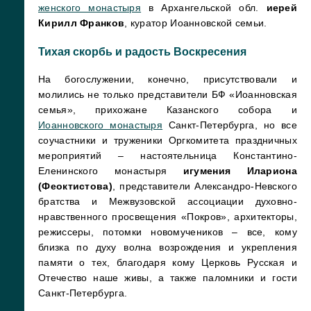
женского монастыря
в Архангельской обл.
иерей
Кирилл Франков
, куратор Иоанновской семьи.
Тихая скорбь и радость Воскресения
На богослужении, конечно, присутствовали и
молились не только представители БФ «Иоанновская
семья», прихожане Казанского собора и
Иоанновского монастыря
Санкт-Петербурга, но все
соучастники и труженики Оргкомитета праздничных
мероприятий – настоятельница Константино-
Еленинского монастыря
игумения Илариона
(Феоктистова)
, представители Александро-Невского
братства и Межвузовской ассоциации духовно-
нравственного просвещения «Покров», архитекторы,
режиссеры, потомки новомучеников – все, кому
близка по духу волна возрождения и укрепления
памяти о тех, благодаря кому Церковь Русская и
Отечество наше живы, а также паломники и гости
Санкт-Петербурга.