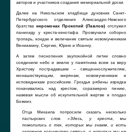
авторов и участников создания мемориальной доски.
Далее на Никольском кладбище духовник Санкт-
Петербургского отделения Александро-Невского
братства
иеромонах Прокопий (Павлов)
отслужил
панихиду у креста-кенотафа. Прозвучали соборно
тропарь, кондак и величание святым новомученикам
Вениамину, Сергию, Юрию и Иоанну.
А затем песнопения заупокойной литии словно
соединили небо и землю у памятника всем за веру
Христову пострадавшим – священнослужителям,
монашествующим, мирянам, новомученикам и
исповедникам российским. Гроздья рябины изредка
покачивались над крестом, соразмерно пению,
навевая мысли об искупительной жертве и плодах
Божиих.
Отца Михаила попросили сказать несколько
пастырских слов.
«Здесь, у креста, мы
помолились о тех, которых мы знаем, и есть
огромное количество святых, о которых мы не