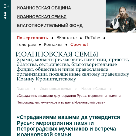
0+
ИОАННОВСКАЯ ОБЩИНА
ИОАННОВСКАЯ СЕМЬЯ
БЛАГОТВОРИТЕЛЬНЫЙ ФОНД
Пожертвовать
ВКонтакте
RuTube
Телеграм
Контакты
Срочно!
ИОАННОВСКАЯ СЕМЬЯ
Храмы, монастыри, часовни, гимназии, приюты,
братства, сестричества, благотворительные
фонды, общества и иные православные
организации, посвященные святому праведному
Иоанну Кронштадтскому
Главная
Иоанновская семья
Новости Семьи
«Страданиями вашими да утвердится Русь»: мероприятия памяти
Петроградских мучеников и встреча Иоанновской семьи
«Страданиями вашими да утвердится
Русь»: мероприятия памяти
Петроградских мучеников и встреча
Иоанновской семьи