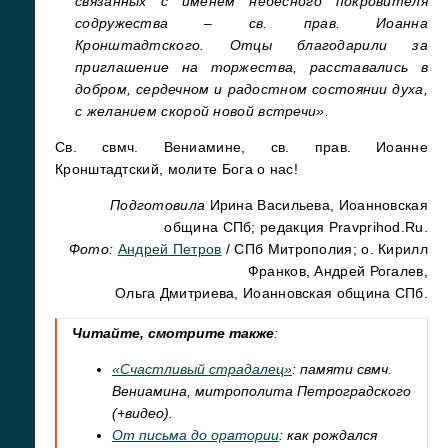
связанных с именем небесного покровителя
содружества – св. прав. Иоанна
Кронштадтского. Отцы благодарили за
приглашение на торжества, расставались в
добром, сердечном и радостном состоянии духа,
с желанием скорой новой встречи».
Св. свмч. Вениамине, св. прав. Иоанне
Кронштадтский, молите Бога о нас!
Подготовила
Ирина Васильева, Иоанновская
община СПб; редакция Pravprihod.Ru.
Фото:
Андрей Петров
/ СПб Митрополия; о. Кирилл
Франков, Андрей Рогалев,
Ольга Дмитриева, Иоанновская община СПб.
Читайте, смотрите также
:
«Счастливый страдалец»
: памяти свмч.
Вениамина, митрополита Петроградского
(+видео).
От письма до оратории
: как рождался