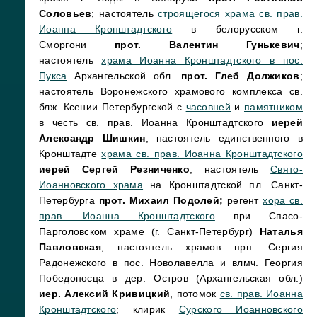
Соловьев
; настоятель
строящегося храма св. прав.
Иоанна Кронштадтского
в белорусском г.
Сморгони
прот. Валентин Гунькевич
;
настоятель
храма Иоанна Кронштадтского в пос.
Пукса
Архангельской обл.
прот. Глеб Должиков
;
настоятель Воронежского храмового комплекса св.
блж. Ксении Петербургской с
часовней
и
памятником
в честь св. прав. Иоанна Кронштадтского
иерей
Александр Шишкин
; настоятель единственного в
Кронштадте
храма св. прав. Иоанна Кронштадтского
иерей Сергей Резниченко
; настоятель
Свято-
Иоанновского храма
на Кронштадтской пл. Санкт-
Петербурга
прот. Михаил Подолей;
регент
хора св.
прав. Иоанна Кронштадтского
при Спасо-
Парголовском храме (г. Санкт-Петербург)
Наталья
Павловская
; настоятель храмов прп. Сергия
Радонежского в пос. Новолавелла и влмч. Георгия
Победоносца в дер. Остров (Архангельская обл.)
иер. Алексий Кривицкий
, потомок
св. прав. Иоанна
Кронштадтского
; клирик
Сурского Иоанновского