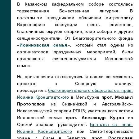
В Казанском кафедральном соборе состоялась
торжественная Божественная литургия. В
пасхальном праздничном облачении митрополиту
Варсонофию сослужили шесть епископов,
благочинные округов епархии, клир собора и другие
священнослужители. От Благотворительного фонда
«
Иоанновская семья
», который стал одним из
организаторов праздничных мероприятий, были
приглашены священнослужители Иоанновской
семьи.
На приглашения откликнулись и нашли возможность
приехать в Северную столицу:
председатель
благотворительного общества св. прав.
Иоанна Кронштадтского
в Мельбурне
прот. Михаил
Протопопов
из Сиднейской и Австралийско-
Новозеландской епархии РПЦЗ; участник всех встреч
Иоанновской семьи
прот. Александр Куцов
из
Орской епархии; руководитель
Братства св. прав.
Иоанна Кронштадтского
при Свято-Георгиевском
храме г. Лиды в Беларуси
прот. Ростислав