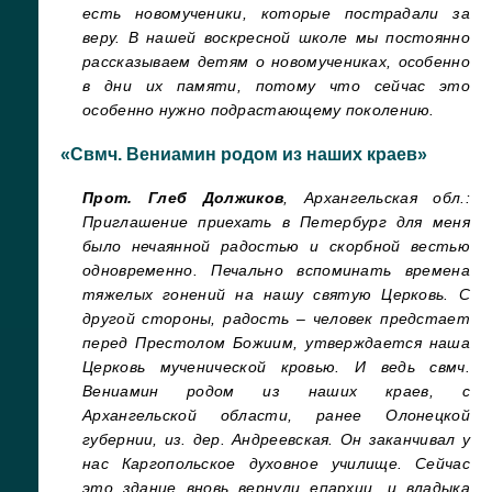
есть новомученики, которые пострадали за
веру. В нашей воскресной школе мы постоянно
рассказываем детям о новомучениках, особенно
в дни их памяти, потому что сейчас это
особенно нужно подрастающему поколению.
«Свмч. Вениамин родом из наших краев»
Прот. Глеб Должиков
, Архангельская обл.:
Приглашение приехать в Петербург для меня
было нечаянной радостью и скорбной вестью
одновременно. Печально вспоминать времена
тяжелых гонений на нашу святую Церковь. С
другой стороны, радость – человек предстает
перед Престолом Божиим, утверждается наша
Церковь мученической кровью. И ведь свмч.
Вениамин родом из наших краев, с
Архангельской области, ранее Олонецкой
губернии, из. дер. Андреевская. Он заканчивал у
нас Каргопольское духовное училище. Сейчас
это здание вновь вернули епархии, и владыка