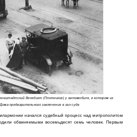
ронштадтский Венедикт (Плотников) у автомобиля, в котором их
Дома предварительного заключения в зал суда
филармонии начался судебный процесс над митрополитом
одили обвиняемыми восемьдесят семь человек. Первым