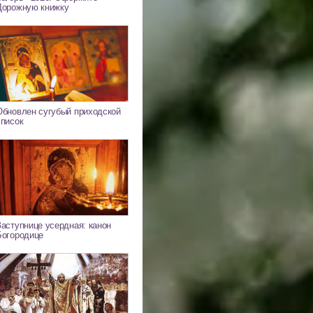
Дорожную книжку
Обновлен сугубый приходской
список
Заступнице усердная: канон
Богородице