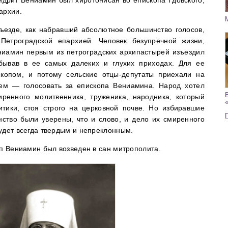
архии.
ъезде, как набравший абсолютное большинство голосов,
етроградской епархией. Человек безупречной жизни,
ниамин первым из петроградских архипастырей изъездил
бывав в ее самых далеких и глухих приходах. Для ее
копом, и потому сельские отцы-депутаты приехали на
ем — голосовать за епископа Вениамина. Народ хотел
ренного молитвенника, труженика, народника, который
тики, стоя строго на церковной почве. Но избиравшие
нство были уверены, что и слово, и дело их смиренного
удет всегда твердым и непреклонным.
оп Вениамин был возведен в сан митрополита.