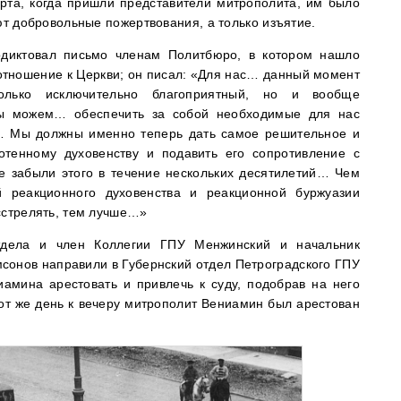
рта, когда пришли представители митрополита, им было
ют добровольные пожертвования, а только изъятие.
одиктовал письмо членам Политбюро, в котором нашло
тношение к Церкви; он писал: «Для нас… данный момент
олько исключительно благоприятный, но и вообще
мы можем… обеспечить за собой необходимые для нас
… Мы должны именно теперь дать самое решительное и
тенному духовенству и подавить его сопротивление с
не забыли этого в течение нескольких десятилетий… Чем
й реакционного духовенства и реакционной буржуазии
сстрелять, тем лучше…»
тдела и член Коллегии ГПУ Менжинский и начальник
сонов направили в Губернский отдел Петроградского ГПУ
амина арестовать и привлечь к суду, подобрав на него
т же день к вечеру митрополит Вениамин был арестован