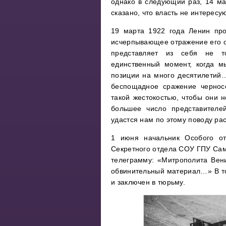
однако в следующий раз, 14 ма
сказано, что власть не интересу
19 марта 1922 года Ленин пр
исчерпывающее отражение его о
представляет из себя не т
единственный момент, когда 
позиции на много десятилетий
беспощадное сражение черносо
такой жестокостью, чтобы они 
большее число представителе
удастся нам по этому поводу ра
1 июня начальник Особого о
Секретного отдела СОУ ГПУ Сам
телеграмму: «Митрополита Вени
обвинительный материал…» В то
и заключен в тюрьму.