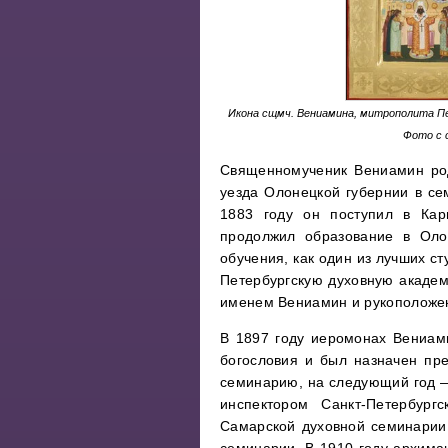
Икона сщмч. Вениамина, митрополита Пет
Фото с 
Священномученик Вениамин род
уезда Олонецкой губернии в с
1883 году он поступил в Кар
продолжил образование в Оло
обучения, как один из лучших ст
Петербургскую духовную академ
именем Вениамин и рукоположен
В 1897 году иеромонах Вениам
богословия и был назначен пр
семинарию, на следующий год 
инспектором Санкт-Петербур
Самарской духовной семинарии,
семинарии. В 1910 году архима