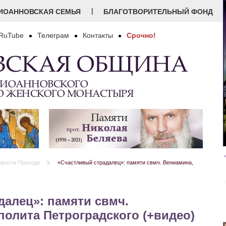
|
ИОАННОВСКАЯ СЕМЬЯ
БЛАГОТВОРИТЕЛЬНЫЙ ФОНД
RuTube
Телеграм
Контакты
Срочно!
ВСКАЯ ОБЩИНА
 ИОАННОВСКОГО
О ЖЕНСКОГО МОНАСТЫРЯ
овости Прихода
«Счастливый страдалец»: памяти свмч. Вениамина,
далец»: памяти свмч.
олита Петроградского (+видео)