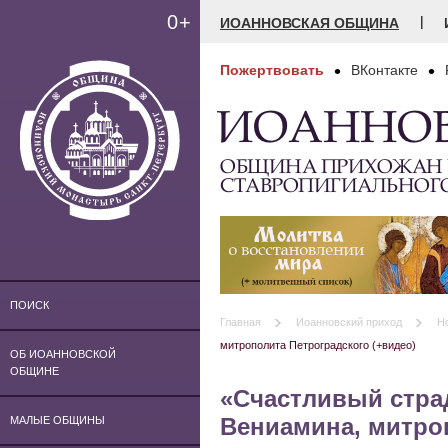
0+
|
ИОАННОВСКАЯ ОБЩИНА
Пожертвовать
ВКонтакте
ИОАННО
ОБЩИНА ПРИХОЖАН
СТАВРОПИГИАЛЬНОГ
ПОИСК
Главная
Иоанновский приход
Н
митрополита Петроградского (+видео)
ОБ ИОАННОВСКОЙ
ОБЩИНЕ
«Счастливый стра
Вениамина, митроп
МАЛЫЕ ОБЩИНЫ