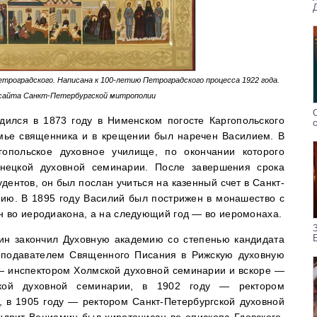
роградского. Написана к 100-летию Петроградского процесса 1922 года.
сайта Санкт-Петербургской митрополии
ился в 1873 году в Нименском погосте Каргопольского
емье священника и в крещении был наречен Василием. В
гопольское духовное училище, по окончании которого
нецкой духовной семинарии. После завершения срока
удентов, он был послан учиться на казенный счет в Санкт-
ию. В 1895 году Василий был пострижен в монашество с
 во иеродиакона, а на следующий год — во иеромонаха.
ин закончил Духовную академию со степенью кандидата
еподавателем Священного Писания в Рижскую духовную
— инспектором Холмской духовной семинарии и вскоре —
гской духовной семинарии, в 1902 году — ректором
 в 1905 году — ректором Санкт-Петербургской духовной
ндрит Вениамин был хиротонисан во епископа Гдовского,