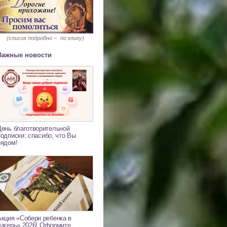
(список подробно –
по клику)
Важные новости
День благотворительной
подписки: спасибо, что Вы
рядом!
Акция «Собери ребенка в
лагерь» 2026! Оформите