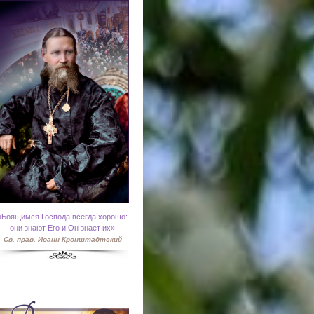
«
Боящимся Господа всегда хорошо:
они знают Его и Он знает их»
Св. прав. Иоанн Кронштадтский