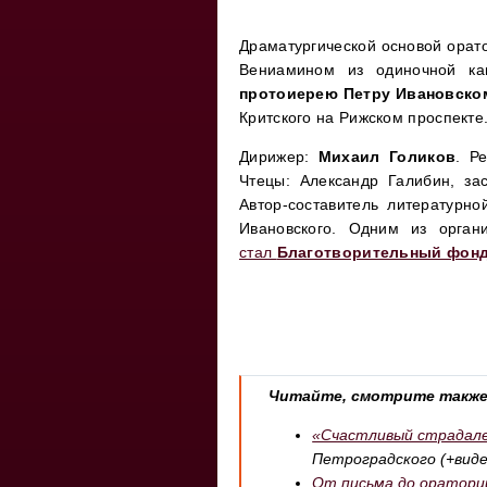
Драматургической основой орат
Вениамином из одиночной к
протоиерею Петру Ивановско
Критского на Рижском проспекте
Дирижер:
Михаил Голиков
. Р
Чтецы: Александр Галибин, за
Автор-составитель литературн
Ивановского. Одним из орган
стал
Благотворительный фон
Читайте, смотрите такж
«Счастливый страдал
Петроградского (+виде
От письма до оратори