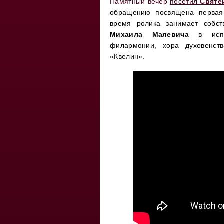
Памятный вечер
посетил
Святе
обращению посвящена первая 
время ролика занимает собст
Михаила
Малевича
в испол
филармонии, хора духовенств
«Квелин».