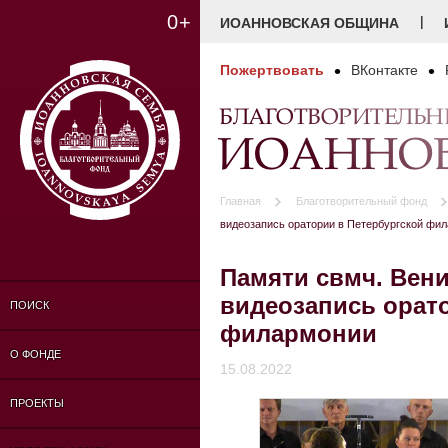
0+
|
ИОАННОВСКАЯ ОБЩИНА
Пожертвовать
ВКонтакте
БЛАГОТВОРИТЕЛЬ
ИОАННОВ
Главная
Благотворительный фонд
видеозапись оратории в Петербургской фи
Памяти свмч. Вени
видеозапись орат
ПОИСК
филармонии
О ФОНДЕ
15.08.2022
ПРОЕКТЫ