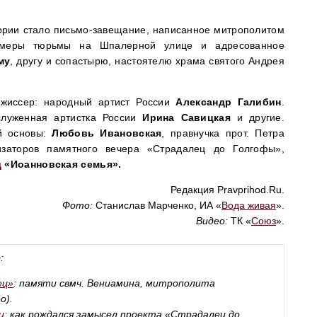
ории стало письмо-завещание, написанное митрополитом
амеры тюрьмы на Шпалерной улице и адресованное
му
, другу и сопастырю, настоятелю храма святого Андрея
.
ежиссер: народный артист России
Александр Галибин
.
служенная артистка России
Ирина Савицкая
и другие.
ой основы:
Любовь Ивановская
, правнучка прот. Петра
изаторов памятного вечера «Страдалец до Голгофы»,
д
«Иоанновская семья».
Редакция Pravprihod.Ru.
Фото:
Станислав Марченко, ИА «
Вода живая
».
Видео:
ТК «
Союз
».
е
:
ец»
: памяти свмч. Вениамина, митрополита
о).
и
: как рождался замысел проекта «Страдалец до