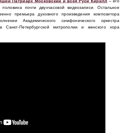
йший Патриарх Московский и всея Руси Кирилл
– его
половина почти двухчасовой видеозаписи. Остальное
венно премьера духовного произведения композитора
нении Академического симфонического оркестра
а Санкт-Петербургской митрополии и женского хора