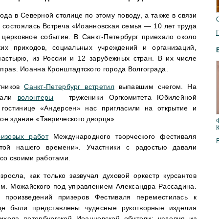
ода в Северной столице по этому поводу, а также в связи
 состоялась Встреча «Иоанновская семья — 10 лет труда
 церковное событие. В Санкт-Петербург приехало около
ких приходов, социальных учреждений и организаций,
астырю, из России и 12 зарубежных стран. В их числе
 прав. Иоанна Кронштадтского города Волгограда.
стников
Санкт-Петербург встретил
выпавшим снегом. На
ждали
волонтеры
– труженики Оргкомитета Юбилейной
 гостинице «Андерсен» нас пригласили на открытие и
кое здание «Таврического дворца».
ризовых работ
Международного творческого фестиваля
той нашего времени». Участники с радостью давали
со своими работами.
росла, как только зазвучал духовой оркестр курсантов
им. Можайского под управлением Александра Рассадина.
 произведений призеров Фестиваля переместилась к
где были представлены чудесные рукотворные изделия
хода петербургской Иоанновской обители: изделия из