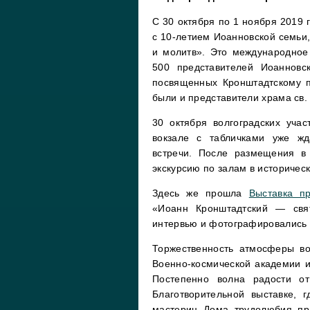
С 30 октября по 1 ноября 2019 г
с 10-летием Иоанновской семьи,
и молитв». Это международное
500 представителей Иоанновс
посвященных Кронштадтскому п
были и представители храма св.
30 октября волгоградских уча
вокзале с табличками уже 
встречи. После размещения в
экскурсию по залам в историчес
Здесь же прошла
Выставка п
«Иоанн Кронштадтский — свя
интервью и фотографировались 
Торжественность атмосферы воз
Военно-космической академии 
Постепенно волна радости от
Благотворительной выставке, 
мастериц Дома трудолюбия при