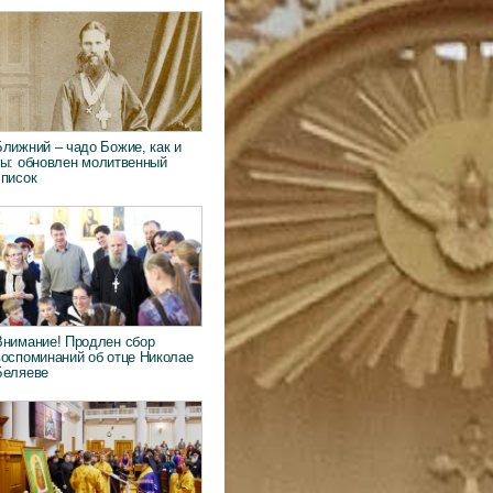
Ближний – чадо Божие, как и
ты: обновлен молитвенный
список
Внимание! Продлен сбор
воспоминаний об отце Николае
Беляеве