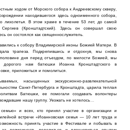
стным ходом от Морского собора к Андреевскому скверу,
озрождении находившегося здесь одноименного собора,
о лихолетья. В этом храме в течение 53 лет, до самой
 Сергиев (Кронштадтский). Здесь он совершал свою
сь он состоялся как священнослужитель.
авились к собору Владимирской иконы Божией Матери. В
дала трапеза. Подкрепившись и отдохнув, мы снова
й половине дня перед отъездом, по милости Божией, мы
у дорогого нам батюшки Иоанна Кронштадтского в
овке, приложиться и помолиться.
аемых, насыщенных экскурсионно-развлекательной
ьностям Санкт-Петербурга и Кронштадта, царила теплая
олитвам Батюшки, ее помогали создавать волонтеры
вождавшие нашу группу. Уезжать не хотелось…
семью» и всех, кто принял участие в организации и
лейной встречи «Иоанновская семья — 10 лет труда и
озможность принять участие в Фестивале и побывать в
м за возможность поделиться и вдохновиться опытом