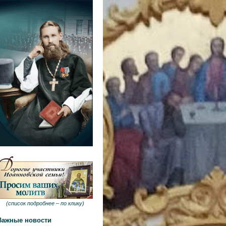
(
список подробнее –
по клику
)
Важные новости