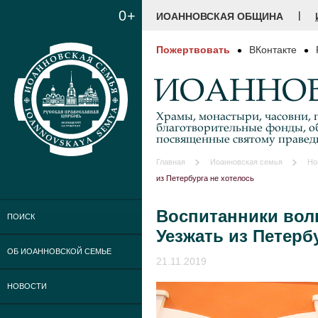
0+
|
ИОАННОВСКАЯ ОБЩИНА
Пожертвовать
ВКонтакте
ИОАННОВ
Храмы, монастыри, часовни, г
благотворительные фонды, о
посвященные святому праве
Главная
Иоанновская семья
Но
из Петербурга не хотелось
Воспитанники вол
ПОИСК
Уезжать из Петерб
ОБ ИОАННОВСКОЙ СЕМЬЕ
21.11.2019
НОВОСТИ