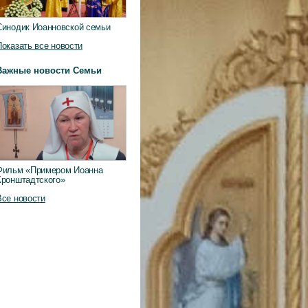
Синодик Иоанновской семьи
Показать все новости
Важные новости Семьи
Фильм «Примером Иоанна
Кронштадтского»
Все новости