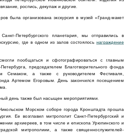
вязание, роспись, декупаж и другие.
еров была организована экскурсия в музей «Гранд-макет
Санкт-Петербургского планетария, мы отправились в
кскурсию, где в одном из залов состоялось
награждение
смогли пообщаться и сфотографироваться с главным
-Петербурга, председателем Благотворительного фонда
ем Семаком, а также с руководителем Фестиваля,
онда Артемом Егоровым. День закончился посещением
ма.
ьный день также был насыщен мероприятиями.
Никольском Морском соборе города Кронштадта прошла
ургия. Ее возглавил митрополит Санкт-Петербургский и
жении архиереев, в том числе и епископа Урюпинского и
градской митрополиии, а также священнослужителей-