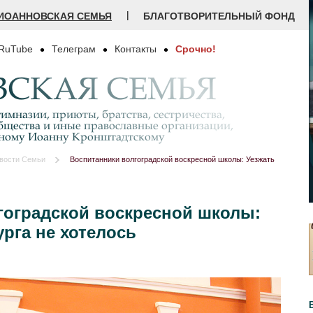
|
ИОАННОВСКАЯ СЕМЬЯ
БЛАГОТВОРИТЕЛЬНЫЙ ФОНД
RuTube
Телеграм
Контакты
Срочно!
СКАЯ СЕМЬЯ
имназии, приюты, братства, сестричества,
бщества и иные православные организации,
дному Иоанну Кронштадтскому
вости Семьи
Воспитанники волгоградской воскресной школы: Уезжать
гоградской воскресной школы:
урга не хотелось