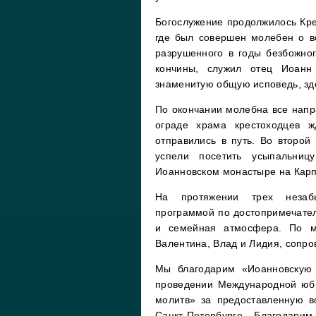
Богослужение продолжилось Кре
где был совершен молебен о в
разрушенного в годы безбожног
кончины, служил отец Иоанн
знаменитую общую исповедь, зде
По окончании молебна все напр
ограде храма крестоходцев ж
отправились в путь. Во второ
успели посетить усыпальниц
Иоанновском монастыре на Карп
На протяжении трех незабыв
программой по достопримечател
и семейная атмосфера. По м
Валентина, Влад и Лидия, сопро
Мы благодарим «Иоанновскую 
проведении Международной юби
молитв» за предоставленную в
Санкт-Петербурге. Благодари