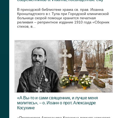
В приходской библиотеке храма св. прав. Иоанна
Кронштадтского в г. Тула при Городской клинической
больнице скорой помощи хранится печатная
реликвия – репринтное издание 1910 года «Сборник
стихов, в...
«А Вы-то и сами священник, и лучше меня
молитесь», – о. Иоанн о прот. Александре
Косухине
«Протоиерея Александра Косухина помнят немногие.