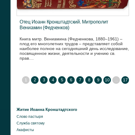
Отец Иоанн Кронштадтский. Митрополит
Вениамин (Федченков)
Книга митр. Вениамина (Федченкова, 1880–1961) –
плод его многолетних трудов – представляет собой
наиболее полное на сегодняшний день исследование,
посвященное жизни, деятельности и учению св.
прав....
1
2
3
4
5
6
7
8
9
10
...
17
Житие Иоанна Кронштадтского
Слово пастыря
Служба святому
Акафисты