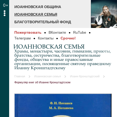
0+
ИОАННОВСКАЯ ОБЩИНА
ИОАННОВСКАЯ СЕМЬЯ
БЛАГОТВОРИТЕЛЬНЫЙ ФОНД
Пожертвовать
ВКонтакте
RuTube
Телеграм
Контакты
Срочно!
ИОАННОВСКАЯ СЕМЬЯ
Храмы, монастыри, часовни, гимназии, приюты,
братства, сестричества, благотворительные
фонды, общества и иные православные
организации, посвященные святому праведному
Иоанну Кронштадтскому
Главная
Иоанновская семья
Иоанн Кронштадтский
Формуляр книг об Иоанне Кронштадтском