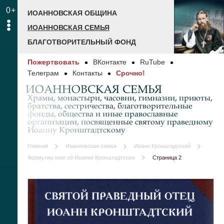
0+
ИОАННОВСКАЯ ОБЩИНА
ИОАННОВСКАЯ СЕМЬЯ
БЛАГОТВОРИТЕЛЬНЫЙ ФОНД
Пожертвовать
ВКонтакте
RuTube
Телеграм
Контакты
Срочно!
ИОАННОВСКАЯ СЕМЬЯ
Храмы, монастыри, часовни, гимназии, приюты,
братства, сестричества, благотворительные
фонды, общества и иные православные
организации, посвященные святому праведному
Иоанну Кронштадтскому
Главная
Иоанновская семья
Иоанн Кронштадтский
Формуляр книг об Иоанне Кронштадтском
Страница 2