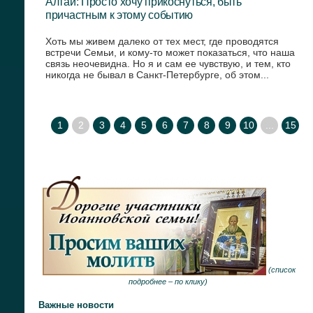
Алтай: Просто хочу прикоснуться, быть
причастным к этому событию
Хоть мы живем далеко от тех мест, где проводятся
встречи Семьи, и кому-то может показаться, что наша
связь неочевидна. Но я и сам ее чувствую, и тем, кто
никогда не бывал в Санкт-Петербурге, об этом...
1
2
3
4
5
6
7
8
9
10
...
15
(
список
подробнее –
по клику
)
Важные новости