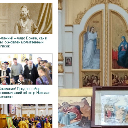
Ближний – чадо Божие, как и
ты: обновлен молитвенный
список
Внимание! Продлен сбор
воспоминаний об отце Николае
Беляеве