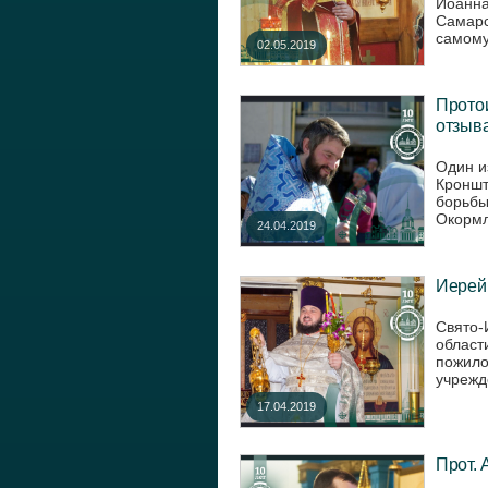
Иоанна
Самарс
самому,
02.05.2019
Прото
отзыва
Один и
Кроншт
борьбы
Окормл
24.04.2019
Иерей 
Свято-
област
пожило
учрежд
17.04.2019
Прот. 