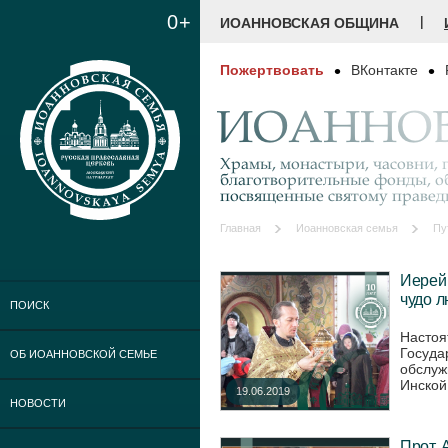
0+
|
ИОАННОВСКАЯ ОБЩИНА
Пожертвовать
ВКонтакте
ИОАННОВ
Храмы, монастыри, часовни, г
благотворительные фонды, о
посвященные святому праве
Главная
Иоанновская семья
Пу
Иерей 
чудо 
ПОИСК
Настоя
Госуда
ОБ ИОАННОВСКОЙ СЕМЬЕ
обслуж
Инской,
19.06.2019
НОВОСТИ
Прот. 