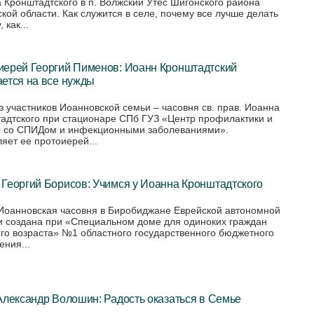
 Кронштадтского в п. Волжский Утес Шигонского района
кой области. Как служится в селе, почему все лучше делать
 как...
иерей Георгий Пименов: Иоанн Кронштадтский
ется на все нужды
з участников Иоанновской семьи – часовня св. прав. Иоанна
адтского при стационаре СПб ГУЗ «Центр профилактики и
 со СПИДом и инфекционными заболеваниями».
яет ее протоиерей...
Георгий Борисов: Учимся у Иоанна Кронштадтского
Иоанновская часовня в Биробиджане Еврейской автономной
и создана при «Специальном доме для одиноких граждан
го возраста» №1 областного государственного бюджетного
ения...
Александр Волошин: Радость оказаться в Семье