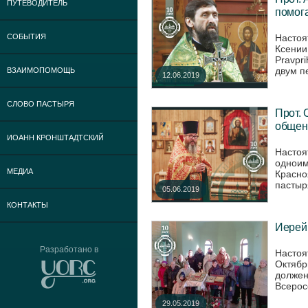
ПУТЕВОДИТЕЛЬ
помога
Настоя
СОБЫТИЯ
Ксении
Pravpr
двум п
ВЗАИМОПОМОЩЬ
12.06.2019
СЛОВО ПАСТЫРЯ
Прот. 
общен
ИОАНН КРОНШТАДТСКИЙ
Настоя
одноим
МЕДИА
Красно
пастыря
05.06.2019
КОНТАКТЫ
Иерей 
Разработано в
Настоя
Октябр
должен
Всерос
29.05.2019