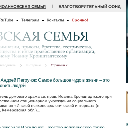
|
ИОАННОВСКАЯ СЕМЬЯ
БЛАГОТВОРИТЕЛЬНЫЙ ФОНД
RuTube
Телеграм
Контакты
Срочно!
СКАЯ СЕМЬЯ
имназии, приюты, братства, сестричества,
бщества и иные православные организации,
дному Иоанну Кронштадтскому
теводитель
Интервью
Страница 7
Андрей Петручок: Самое большое чудо в жизни – это
любить людей
тель домового храма св. прав. Иоанна Кронштадтского при
рственном стационарном учреждении социального
ивания «Инской психоневрологический интернат» (п.
 Кемеровская обл.)...
Александр Василенко: Простое человеческое тепло