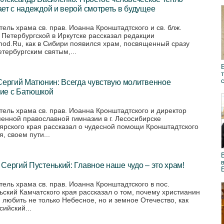
ет с надеждой и верой смотреть в будущее
тель храма св. прав. Иоанна Кронштадтского и св. блж.
 Петербургской в Иркутске рассказал редакции
ihod.Ru, как в Сибири появился храм, посвященный сразу
етербургским святым,...
Сергий Матюнин: Всегда чувствую молитвенное
ие с Батюшкой
тель храма св. прав. Иоанна Кронштадтского и директор
енной православной гимназии в г. Лесосибирске
ярского края рассказал о чудесной помощи Кронштадтского
, своем пути...
Сергий Пустенький: Главное наше чудо – это храм!
тель храма св. прав. Иоанна Кронштадтского в пос.
ьский Камчатского края рассказал о том, почему христианин
 любить не только Небесное, но и земное Отечество, как
сийский...