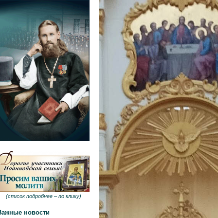
(
список подробнее –
по клику
)
Важные новости