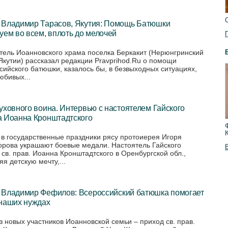
 Владимир Тарасов, Якутия: Помощь Батюшки
уем во всем, вплоть до мелочей
тель Иоанновского храма поселка Беркакит (Нерюнгринский
Якутии) рассказал редакции Pravprihod.Ru о помощи
сийского батюшки, казалось бы, в безвыходных ситуациях,
юбивых...
уховного воина. Интервью с настоятелем Гайского
а Иоанна Кронштадтского
 в государственные праздники рясу протоиерея Игоря
рова украшают боевые медали. Настоятель Гайского
 св. прав. Иоанна Кронштадтского в Оренбургской обл.,
я детскую мечту,...
 Владимир Фефилов: Всероссийский батюшка помогает
 наших нуждах
з новых участников Иоанновской семьи – приход св. прав.