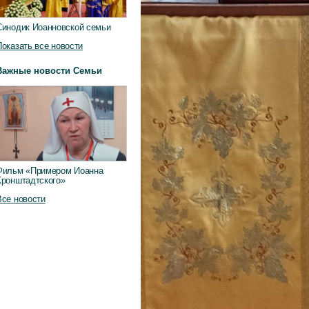
Синодик Иоанновской семьи
Показать все новости
Важные новости Семьи
Фильм «Примером Иоанна
Кронштадтского»
Все новости