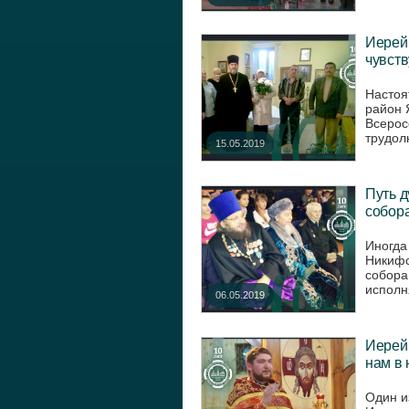
Иерей
чувств
Настоя
район 
Всерос
трудол
15.05.2019
Путь д
собор
Иногда
Никифо
собора
исполня
06.05.2019
Иерей
нам в
Один и